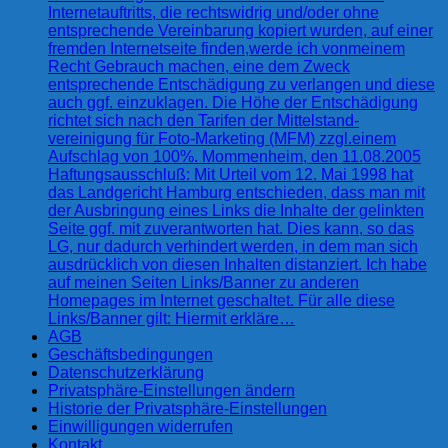
Internetauftritts, die rechtswidrig und/oder ohne
entsprechende Vereinbarung kopiert wurden, auf einer
fremden Internetseite finden,werde ich vonmeinem
Recht Gebrauch machen, eine dem Zweck
entsprechende Entschädigung zu verlangen und diese
auch ggf. einzuklagen. Die Höhe der Entschädigung
richtet sich nach den Tarifen der Mittelstand-
vereinigung für Foto-Marketing (MFM) zzgl.einem
Aufschlag von 100%. Mommenheim, den 11.08.2005
Haftungsausschluß: Mit Urteil vom 12. Mai 1998 hat
das Landgericht Hamburg entschieden, dass man mit
der Ausbringung eines Links die Inhalte der gelinkten
Seite ggf. mit zuverantworten hat. Dies kann, so das
LG, nur dadurch verhindert werden, in dem man sich
ausdrücklich von diesen Inhalten distanziert. Ich habe
auf meinen Seiten Links/Banner zu anderen
Homepages im Internet geschaltet. Für alle diese
Links/Banner gilt: Hiermit erkläre…
AGB
Geschäftsbedingungen
Datenschutzerklärung
Privatsphäre-Einstellungen ändern
Historie der Privatsphäre-Einstellungen
Einwilligungen widerrufen
Kontakt