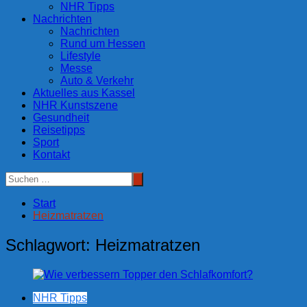
NHR Tipps
Nachrichten
Nachrichten
Rund um Hessen
Lifestyle
Messe
Auto & Verkehr
Aktuelles aus Kassel
NHR Kunstszene
Gesundheit
Reisetipps
Sport
Kontakt
Start
Heizmatratzen
Schlagwort:
Heizmatratzen
NHR Tipps