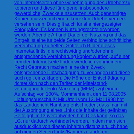
von Internetseiten ohne Genehmigung des Urheberszu
kopieren und diese für eigene, insbesondere
gewerbliche, Zwecke einzusetzen. Auch genehmigte
Kopien müssen mit einem korrekten Urhebervermerk
versehen sein. Dies gilt auch für alle hier gezeigten
Fotografien. Es können Nutzungsrechte erworben
werden. Aber die Art und Dauer der Nutzung und das
Entgelt ist eine für beide Seiten verbindliche schriftliche
Vereinbarung zu treffen. Sollte ich Bilder dieses
Internetauftritts, die rechtswidrig und/oder ohne
entsprechende Vereinbarung kopiert wurden, auf einer
fremden Internetseite finden,werde ich vonmeinem
Recht Gebrauch machen, eine dem Zweck
entsprechende Entschädigung zu verlangen und diese
auch ggf. einzuklagen. Die Höhe der Entschädigung
richtet sich nach den Tarifen der Mittelstand-
vereinigung für Foto-Marketing (MFM) zzgl.einem
Aufschlag von 100%. Mommenheim, den 11.08.2005
Haftungsausschluß: Mit Urteil vom 12. Mai 1998 hat
das Landgericht Hamburg entschieden, dass man mit
der Ausbringung eines Links die Inhalte der gelinkten
Seite ggf. mit zuverantworten hat. Dies kann, so das
LG, nur dadurch verhindert werden, in dem man sich
ausdrücklich von diesen Inhalten distanziert. Ich habe
auf meinen Seiten Links/Banner zu anderen