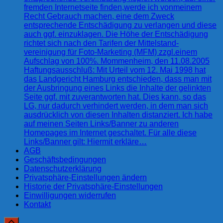
fremden Internetseite finden,werde ich vonmeinem
Recht Gebrauch machen, eine dem Zweck
entsprechende Entschädigung zu verlangen und diese
auch ggf. einzuklagen. Die Höhe der Entschädigung
richtet sich nach den Tarifen der Mittelstand-
vereinigung für Foto-Marketing (MFM) zzgl.einem
Aufschlag von 100%. Mommenheim, den 11.08.2005
Haftungsausschluß: Mit Urteil vom 12. Mai 1998 hat
das Landgericht Hamburg entschieden, dass man mit
der Ausbringung eines Links die Inhalte der gelinkten
Seite ggf. mit zuverantworten hat. Dies kann, so das
LG, nur dadurch verhindert werden, in dem man sich
ausdrücklich von diesen Inhalten distanziert. Ich habe
auf meinen Seiten Links/Banner zu anderen
Homepages im Internet geschaltet. Für alle diese
Links/Banner gilt: Hiermit erkläre…
AGB
Geschäftsbedingungen
Datenschutzerklärung
Privatsphäre-Einstellungen ändern
Historie der Privatsphäre-Einstellungen
Einwilligungen widerrufen
Kontakt