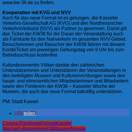
www.kw-36.de zu finden.
Kooperation mit KVG und NVV
Auch für das neue Format ist es gelungen, die Kasseler
Verkehrs-Gesellschaft AG (KVG) und den Nordhessischer
VerkehrsVerbund (NVV) als Partner zu gewinnen. Damit gilt
das Ticket der KW36 für die Dauer der Veranstaltung auch
als Fahrkarte für den Nahverkehr im gesamten NVV-Gebiet.
Besucherinnen und Besucher der KW36 fahren mit diesem
KombiTicket am jeweiligen Geltungstag von 9 Uhr bis zum
Betriebsschluss kostenfrei.
Kulturdezernentin Völker dankte den zahlreichen
Unterstützerinnen und Unterstützern der Veranstaltungen in
den beteiligten Museen und Kultureinrichtungen sowie den
haupt- und ehrenamtlichen Mitarbeiterinnen und Mitarbeitern
sowie den Förderern der KW36 – Kasseler Woche der
Museen, die auch das neue Format tatkräftig unterstützen.
PM: Stadt Kassel
teilen
Corona-Pandemie
Format
Kassler
Woche
Kulturerlebnis
KW
Museen
Neuste