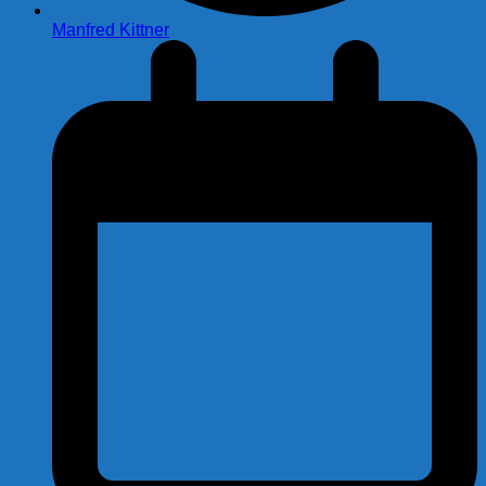
Manfred Kittner