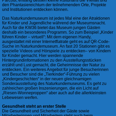
Parcour, entlang dessen kleine Kulturfans die Vielfalt und
den Phantasiereichtum der teilnehmenden Orte, Projekte
und Institutionen entdecken können.
Das Naturkundemuseum ist jedes Mal eine der Atraktionen
für Kinder und Jugendliche während der Museumsnacht.
Auch für die KW36 bietet das Museum jungen Gästen
deshalb ein besonderes Programm. So zum Beispiel „Kinder
führen Kinder – virtuell“: Mit dem eigenen Handy,
ausgestattet mit einer Internetflatrate geht es auf QR-Code-
Suche im Naturkundemuseum. An fast 20 Stationen gibt es
spezielle Videos und Hörspiele zu entdecken– von Kindern
für Kinder gemacht. Hier werden spannende
Hintergrundinformationen zu den Ausstellungsstücken
erzählt und Lust gemacht, die Geheimnisse der Natur zu
entdecken. Ein weiteres Angebot für junge Besucherinnen
und Besucher sind die „Tierkinder“-Führung zu vielen
„Kindergeschichten“ in der neuen gleichnamigen
Sonderausstellung des Naturkundemuseums. Es geht zu
zahlreichen großen Inszenierungen, die ein Licht auf
„Riesen-Wonneproppen“ aber auch auf die allerkleinsten
Lebewesen werfen.
Gesundheit steht an erster Stelle
Die Gesundheit und Sicherheit der Gäste sowie
Mitarbeiterinnen und Mitarbeitern steht auch beim