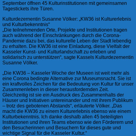
September öffnen 45 Kulturinstitutionen mit gemeinsamen
Tagestickets ihre Türen.
Kulturdezernentin Susanne Völker: „KW36 ist Kulturerlebnis
und Kulturbekenntnis“
„Die teilnehmenden Orte, Projekte und Institutionen tragen
auch während der Einschränkungen durch die Corona-
Pandemie dazu bei, das kulturelle Leben der Stadt lebendig
zu erhalten. Die KW36 ist eine Einladung, diese Vielfalt der
Kasseler Kunst- und Kulturlandschaft zu erleben und
solidarisch zu unterstützen“, sagte Kassels Kulturdezernentin
Susanne Völker.
„Die KW36 – Kasseler Woche der Museen ist weit mehr als
eine Corona bedingte Alternative zur Museumsnacht. Sie ist
ein kraftvolles Zeichen für die Bedeutung von Kultur für unser
Zusammenleben in dieser herausfordernden Zeit.
Gleichzeitig ist sie ein Ausdruck des Zusammenhalts der
Häuser und Initiativen untereinander und mit ihrem Publikum
– trotz des gebotenen Abstands“, erläuterte Völker. „Das
macht die KW36 zu einem Kulturerlebnis ebenso wie einem
Kulturbekenntnis. Ich danke deshalb allen 45 beteiligten
Institutionen und ihren Teams ebenso wie den Förderern und
den Besucherinnen und Besuchern für dieses gute und
wichtige Signal für die Kasseler Kultur.“