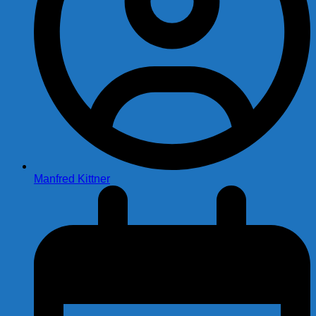
Manfred Kittner