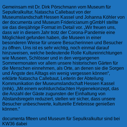
Gemeinsam mit Dr. Dirk Pörschmann vom Museum für
Sepulkralkultur, Natascha Callebaut von der
Museumslandschaft Hessen Kassel und Johanna Köhler von
der documenta und Museum Fridericianum gGmbH stellte
sie das diesjährige Format im Detail vor. „Wir freuen uns,
dass wir in diesem Jahr trotz der Corona-Pandemie eine
Möglichkeit gefunden haben, die Museen in einer
besonderen Weise für unsere Besucherinnen und Besucher
zu öffnen. Uns ist es sehr wichtig, noch einmal darauf
hinzuweisen, welche bedeutende Rolle Kultureinrichtungen
wie Museen, Schlösser und in den vergangenen
Sommermonaten vor allem unsere historischen Gärten für
die Menschen einnehmen, als Orte, an denen sie die Sorgen
und Ängste des Alltags ein wenig vergessen können“,
erklärte Natascha Callebaut, Leiterin der Abteilung
Kommunikation der Museumslandschaft Hessen Kassel
(mhk). „Mit einem wohldurchdachten Hygienekonzept, das
die Anzahl der Gäste zugunsten der Einhaltung von
Abstandsregeln reduziert, stellen wir sicher, dass unsere
Besucher unbeschwerte, kulturelle Erlebnisse genießen
können.“
documenta fifteen und Museum für Sepulkralkultur sind bei
KW36 dabei