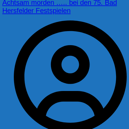
Achtsam morden ….. bei den 75. Bad
Hersfelder Festspielen