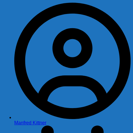
Manfred Kittner