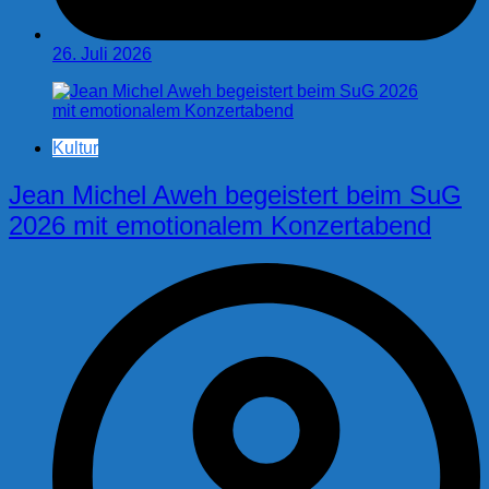
26. Juli 2026
Kultur
Jean Michel Aweh begeistert beim SuG
2026 mit emotionalem Konzertabend