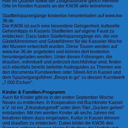
Hier im Quartier sowie der Zeughausruine gleich mehrere
Orte im Norden Kassels an der KW36 aktiv teilnehmen.
Stadtteilspaziergänge kostenlos herunterladen auf www.kw-
36.de
Die KW36 ist auch eine besondere Gelegenheit, kulturelle
Geheimtipps in Kassels Stadtteilen auf eigene Faust zu
entdecken. Dazu laden Stadteilspaziergänge ein, die von
Gästeführerinnen und Gästeführern für die Kasseler Woche
der Museen entwickelt wurden. Diese Touren werden auf
www.kw-36.de angeboten und können dort kostenlos
heruntergeladen werden. Unter diesen Führungen, die
draußen, individuell und jederzeit durchführbar sind, finden
sich ebenfalls bereits beliebte Audioguides zu Themen wie
den documenta Kunstwerken oder Street-Art in Kassel und
dem Spaziergangsführer „Beuys to go“ zu dessen Kunstwerk
„7.000 Eichen“.
Kinder & Familien-Programm
Auch für Kinder gibt es in der ersten September Woche
Neues zu entdecken. In Kooperation mit Buchkinder Kassel
e.V. ist ein „Erkundungsheft“ unter dem Titel „Gucken gehen“
entstanden. Mit ihm werden Kinder ab sechs Jahren mit
kreativen Ideen dazu eingeladen, Kultur in Kassel drinnen
und draußen zu entdecken. Dabei bildet die KW36 den