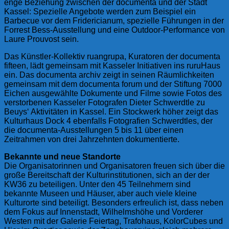
enge Beziehung zwischen der documenta und der Stadt
Kassel: Spezielle Angebote werden zum Beispiel ein
Barbecue vor dem Fridericianum, spezielle Führungen in der
Forrest Bess-Ausstellung und eine Outdoor-Performance von
Laure Prouvost sein.
Das Künstler-Kollektiv ruangrupa, Kuratoren der documenta
fifteen, lädt gemeinsam mit Kasseler Initiativen ins ruruHaus
ein. Das documenta archiv zeigt in seinen Räumlichkeiten
gemeinsam mit dem documenta forum und der Stiftung 7000
Eichen ausgewählte Dokumente und Filme sowie Fotos des
verstorbenen Kasseler Fotografen Dieter Schwerdtle zu
Beuys‘ Aktivitäten in Kassel. Ein Stockwerk höher zeigt das
Kulturhaus Dock 4 ebenfalls Fotografien Schwerdtles, der
die documenta-Ausstellungen 5 bis 11 über einen
Zeitrahmen von drei Jahrzehnten dokumentierte.
Bekannte und neue Standorte
Die Organisatorinnen und Organisatoren freuen sich über die
große Bereitschaft der Kulturinstitutionen, sich an der der
KW36 zu beteiligen. Unter den 45 Teilnehmern sind
bekannte Museen und Häuser, aber auch viele kleine
Kulturorte sind beteiligt. Besonders erfreulich ist, dass neben
dem Fokus auf Innenstadt, Wilhelmshöhe und Vorderer
Westen mit der Galerie Feiertag, Trafohaus, KolorCubes und