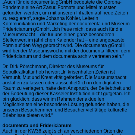
„Auch für die documenta gGmbH bedeutete die Corona-
Pandemie eine Art Zäsur. Formate und Mittel mussten
gefunden werden, um mit unseren Inhalten auf neue Zeiten
zu reagieren“, sagte Johanna Köhler, Leiterin
Kommunikation und Marketing der documenta und Museum
Fridericianum gGmbH. „Ich freue mich, dass auch für die
Museumsnacht – die für uns einen ganz besonderen
Stellenwert im jährlichen Kalender hat – eine angepasste
Form auf den Weg gebracht wird. Die documenta gGmbH
wird bei der Museumswoche mit der documenta fifteen, dem
Fridericianum und dem documenta archiv vertreten sein.“
Dr. Dirk Pörschmann, Direktor des Museums für
Sepulkralkultur hob hervor: „In krisenhaften Zeiten ist
Vernunft, Mut und Kreativität gefordert. Die Museumsnacht
ausfallen zu lassen oder ausschließlich in den digitalen
Raum zu verlagern, hätte dem Anspruch, der Beliebtheit und
der Bedeutung dieser Kasseler Institution nicht gutgetan. Ich
bin glücklich, dass wir im Rahmen der aktuellen
Möglichkeiten eine besondere Lösung gefunden haben, die
unseren Besucherinnen und Besucher vielfältige kulturelle
Erlebnisse bieten wird.“
documenta und Fridericianum
Auch in der KW36 zeigt sich an verschiedenen Orten die