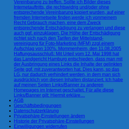
Vereinbarung zu treffen. Sollte ich Bilder dieses
Internetauftritts, die rechtswidrig und/oder ohne
entsprechende Vereinbarung kopiert wurden, auf einer
fremden Internetseite finden,werde ich vonmeinem
Recht Gebrauch machen, eine dem Zweck
entsprechende Entschädigung zu verlangen und diese
auch ggf. einzuklagen. Die Höhe der Entschädigung
richtet sich nach den Tarifen der Mittelstand-
vereinigung für Foto-Marketing (MFM) zzgl.einem
Aufschlag von 100%. Mommenheim, den 11.08.2005
Haftungsausschluß: Mit Urteil vom 12. Mai 1998 hat
das Landgericht Hamburg entschieden, dass man mit
der Ausbringung eines Links die Inhalte der gelinkten
Seite ggf. mit zuverantworten hat. Dies kann, so das
LG, nur dadurch verhindert werden, in dem man sich
ausdrücklich von diesen Inhalten distanziert. Ich habe
auf meinen Seiten Links/Banner zu anderen
Homepages im Internet geschaltet. Für alle diese
Links/Banner gilt: Hiermit erkläre…
AGB
Geschäftsbedingungen
Datenschutzerklärung
Privatsphäre-Einstellungen ändern
Historie der Privatsphäre-Einstellungen
Einwilligungen widerrufen