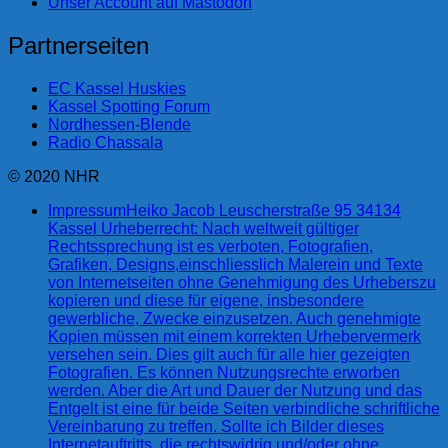
Unser Account auf Mastodon
Partnerseiten
EC Kassel Huskies
Kassel Spotting Forum
Nordhessen-Blende
Radio Chassala
© 2020 NHR
Impressum
Heiko Jacob Leuscherstraße 95 34134
Kassel Urheberrecht: Nach weltweit gültiger
Rechtssprechung ist es verboten, Fotografien,
Grafiken, Designs,einschliesslich Malerein und Texte
von Internetseiten ohne Genehmigung des Urheberszu
kopieren und diese für eigene, insbesondere
gewerbliche, Zwecke einzusetzen. Auch genehmigte
Kopien müssen mit einem korrekten Urhebervermerk
versehen sein. Dies gilt auch für alle hier gezeigten
Fotografien. Es können Nutzungsrechte erworben
werden. Aber die Art und Dauer der Nutzung und das
Entgelt ist eine für beide Seiten verbindliche schriftliche
Vereinbarung zu treffen. Sollte ich Bilder dieses
Internetauftritts, die rechtswidrig und/oder ohne