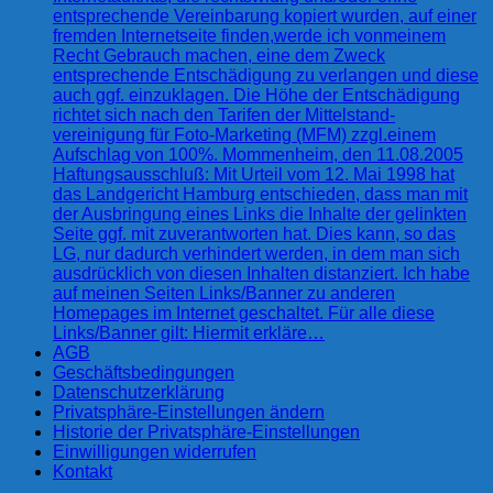
entsprechende Vereinbarung kopiert wurden, auf einer
fremden Internetseite finden,werde ich vonmeinem
Recht Gebrauch machen, eine dem Zweck
entsprechende Entschädigung zu verlangen und diese
auch ggf. einzuklagen. Die Höhe der Entschädigung
richtet sich nach den Tarifen der Mittelstand-
vereinigung für Foto-Marketing (MFM) zzgl.einem
Aufschlag von 100%. Mommenheim, den 11.08.2005
Haftungsausschluß: Mit Urteil vom 12. Mai 1998 hat
das Landgericht Hamburg entschieden, dass man mit
der Ausbringung eines Links die Inhalte der gelinkten
Seite ggf. mit zuverantworten hat. Dies kann, so das
LG, nur dadurch verhindert werden, in dem man sich
ausdrücklich von diesen Inhalten distanziert. Ich habe
auf meinen Seiten Links/Banner zu anderen
Homepages im Internet geschaltet. Für alle diese
Links/Banner gilt: Hiermit erkläre…
AGB
Geschäftsbedingungen
Datenschutzerklärung
Privatsphäre-Einstellungen ändern
Historie der Privatsphäre-Einstellungen
Einwilligungen widerrufen
Kontakt