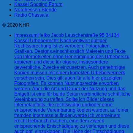
Kassel Spotting Forum
Nordhessen-Blende
Radio Chassala
© 2020 NHR
Impressum
Heiko Jacob Leuscherstraße 95 34134
Kassel Urheberrecht: Nach weltweit gültiger
Rechtssprechung ist es verboten, Fotografien,
Grafiken, Designs,einschliesslich Malerein und Texte
von Internetseiten ohne Genehmigung des Urheberszu
kopieren und diese für eigene, insbesondere
gewerbliche, Zwecke einzusetzen. Auch genehmigte
Kopien müssen mit einem korrekten Urhebervermerk
versehen sein. Dies gilt auch für alle hier gezeigten
Fotografien. Es können Nutzungsrechte erworben
werden. Aber die Art und Dauer der Nutzung und das
Entgelt ist eine für beide Seiten verbindliche schriftliche
Vereinbarung zu treffen. Sollte ich Bilder dieses
Internetauftritts, die rechtswidrig und/oder ohne
entsprechende Vereinbarung kopiert wurden, auf einer
fremden Internetseite finden,werde ich vonmeinem
Recht Gebrauch machen, eine dem Zweck
entsprechende Entschädigung zu verlangen und diese
auch ggf. einzuklagen. Die Höhe der Entschädigung