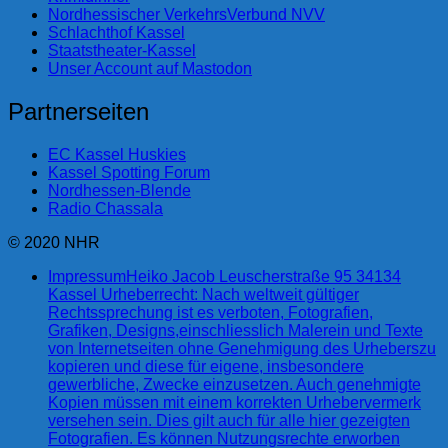
Nordhessischer VerkehrsVerbund NVV
Schlachthof Kassel
Staatstheater-Kassel
Unser Account auf Mastodon
Partnerseiten
EC Kassel Huskies
Kassel Spotting Forum
Nordhessen-Blende
Radio Chassala
© 2020 NHR
Impressum
Heiko Jacob Leuscherstraße 95 34134
Kassel Urheberrecht: Nach weltweit gültiger
Rechtssprechung ist es verboten, Fotografien,
Grafiken, Designs,einschliesslich Malerein und Texte
von Internetseiten ohne Genehmigung des Urheberszu
kopieren und diese für eigene, insbesondere
gewerbliche, Zwecke einzusetzen. Auch genehmigte
Kopien müssen mit einem korrekten Urhebervermerk
versehen sein. Dies gilt auch für alle hier gezeigten
Fotografien. Es können Nutzungsrechte erworben