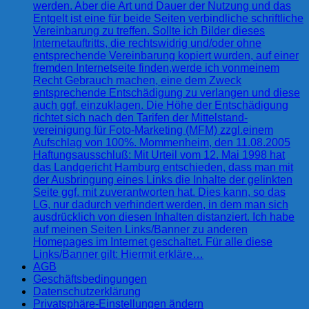
werden. Aber die Art und Dauer der Nutzung und das
Entgelt ist eine für beide Seiten verbindliche schriftliche
Vereinbarung zu treffen. Sollte ich Bilder dieses
Internetauftritts, die rechtswidrig und/oder ohne
entsprechende Vereinbarung kopiert wurden, auf einer
fremden Internetseite finden,werde ich vonmeinem
Recht Gebrauch machen, eine dem Zweck
entsprechende Entschädigung zu verlangen und diese
auch ggf. einzuklagen. Die Höhe der Entschädigung
richtet sich nach den Tarifen der Mittelstand-
vereinigung für Foto-Marketing (MFM) zzgl.einem
Aufschlag von 100%. Mommenheim, den 11.08.2005
Haftungsausschluß: Mit Urteil vom 12. Mai 1998 hat
das Landgericht Hamburg entschieden, dass man mit
der Ausbringung eines Links die Inhalte der gelinkten
Seite ggf. mit zuverantworten hat. Dies kann, so das
LG, nur dadurch verhindert werden, in dem man sich
ausdrücklich von diesen Inhalten distanziert. Ich habe
auf meinen Seiten Links/Banner zu anderen
Homepages im Internet geschaltet. Für alle diese
Links/Banner gilt: Hiermit erkläre…
AGB
Geschäftsbedingungen
Datenschutzerklärung
Privatsphäre-Einstellungen ändern