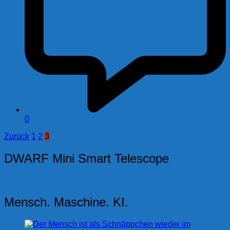
0
Seitennummerierung
Zurück
1
2
3
der
DWARF Mini Smart Telescope
Beiträge
Mensch. Maschine. KI.