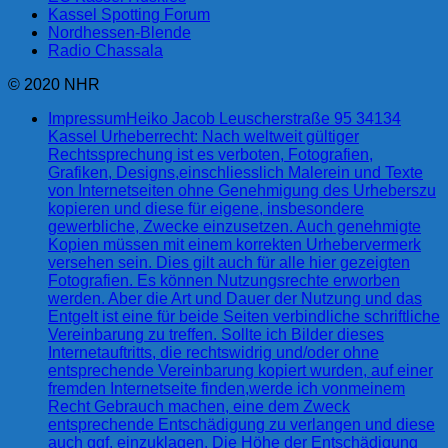
Kassel Spotting Forum
Nordhessen-Blende
Radio Chassala
© 2020 NHR
Impressum
Heiko Jacob Leuscherstraße 95 34134
Kassel Urheberrecht: Nach weltweit gültiger
Rechtssprechung ist es verboten, Fotografien,
Grafiken, Designs,einschliesslich Malerein und Texte
von Internetseiten ohne Genehmigung des Urheberszu
kopieren und diese für eigene, insbesondere
gewerbliche, Zwecke einzusetzen. Auch genehmigte
Kopien müssen mit einem korrekten Urhebervermerk
versehen sein. Dies gilt auch für alle hier gezeigten
Fotografien. Es können Nutzungsrechte erworben
werden. Aber die Art und Dauer der Nutzung und das
Entgelt ist eine für beide Seiten verbindliche schriftliche
Vereinbarung zu treffen. Sollte ich Bilder dieses
Internetauftritts, die rechtswidrig und/oder ohne
entsprechende Vereinbarung kopiert wurden, auf einer
fremden Internetseite finden,werde ich vonmeinem
Recht Gebrauch machen, eine dem Zweck
entsprechende Entschädigung zu verlangen und diese
auch ggf. einzuklagen. Die Höhe der Entschädigung