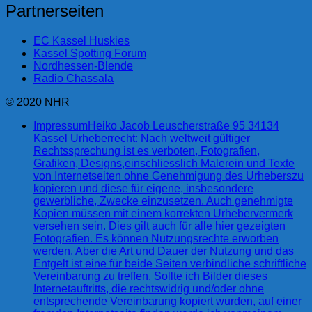
Partnerseiten
EC Kassel Huskies
Kassel Spotting Forum
Nordhessen-Blende
Radio Chassala
© 2020 NHR
Impressum
Heiko Jacob Leuscherstraße 95 34134
Kassel Urheberrecht: Nach weltweit gültiger
Rechtssprechung ist es verboten, Fotografien,
Grafiken, Designs,einschliesslich Malerein und Texte
von Internetseiten ohne Genehmigung des Urheberszu
kopieren und diese für eigene, insbesondere
gewerbliche, Zwecke einzusetzen. Auch genehmigte
Kopien müssen mit einem korrekten Urhebervermerk
versehen sein. Dies gilt auch für alle hier gezeigten
Fotografien. Es können Nutzungsrechte erworben
werden. Aber die Art und Dauer der Nutzung und das
Entgelt ist eine für beide Seiten verbindliche schriftliche
Vereinbarung zu treffen. Sollte ich Bilder dieses
Internetauftritts, die rechtswidrig und/oder ohne
entsprechende Vereinbarung kopiert wurden, auf einer