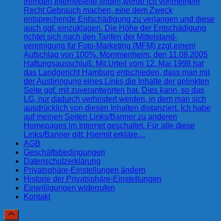
fremden Internetseite finden,werde ich vonmeinem
Recht Gebrauch machen, eine dem Zweck
entsprechende Entschädigung zu verlangen und diese
auch ggf. einzuklagen. Die Höhe der Entschädigung
richtet sich nach den Tarifen der Mittelstand-
vereinigung für Foto-Marketing (MFM) zzgl.einem
Aufschlag von 100%. Mommenheim, den 11.08.2005
Haftungsausschluß: Mit Urteil vom 12. Mai 1998 hat
das Landgericht Hamburg entschieden, dass man mit
der Ausbringung eines Links die Inhalte der gelinkten
Seite ggf. mit zuverantworten hat. Dies kann, so das
LG, nur dadurch verhindert werden, in dem man sich
ausdrücklich von diesen Inhalten distanziert. Ich habe
auf meinen Seiten Links/Banner zu anderen
Homepages im Internet geschaltet. Für alle diese
Links/Banner gilt: Hiermit erkläre…
AGB
Geschäftsbedingungen
Datenschutzerklärung
Privatsphäre-Einstellungen ändern
Historie der Privatsphäre-Einstellungen
Einwilligungen widerrufen
Kontakt