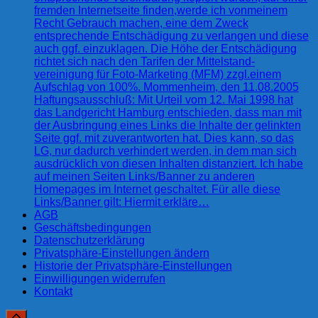
fremden Internetseite finden,werde ich vonmeinem
Recht Gebrauch machen, eine dem Zweck
entsprechende Entschädigung zu verlangen und diese
auch ggf. einzuklagen. Die Höhe der Entschädigung
richtet sich nach den Tarifen der Mittelstand-
vereinigung für Foto-Marketing (MFM) zzgl.einem
Aufschlag von 100%. Mommenheim, den 11.08.2005
Haftungsausschluß: Mit Urteil vom 12. Mai 1998 hat
das Landgericht Hamburg entschieden, dass man mit
der Ausbringung eines Links die Inhalte der gelinkten
Seite ggf. mit zuverantworten hat. Dies kann, so das
LG, nur dadurch verhindert werden, in dem man sich
ausdrücklich von diesen Inhalten distanziert. Ich habe
auf meinen Seiten Links/Banner zu anderen
Homepages im Internet geschaltet. Für alle diese
Links/Banner gilt: Hiermit erkläre…
AGB
Geschäftsbedingungen
Datenschutzerklärung
Privatsphäre-Einstellungen ändern
Historie der Privatsphäre-Einstellungen
Einwilligungen widerrufen
Kontakt