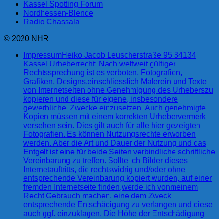
Kassel Spotting Forum
Nordhessen-Blende
Radio Chassala
© 2020 NHR
Impressum
Heiko Jacob Leuscherstraße 95 34134
Kassel Urheberrecht: Nach weltweit gültiger
Rechtssprechung ist es verboten, Fotografien,
Grafiken, Designs,einschliesslich Malerein und Texte
von Internetseiten ohne Genehmigung des Urheberszu
kopieren und diese für eigene, insbesondere
gewerbliche, Zwecke einzusetzen. Auch genehmigte
Kopien müssen mit einem korrekten Urhebervermerk
versehen sein. Dies gilt auch für alle hier gezeigten
Fotografien. Es können Nutzungsrechte erworben
werden. Aber die Art und Dauer der Nutzung und das
Entgelt ist eine für beide Seiten verbindliche schriftliche
Vereinbarung zu treffen. Sollte ich Bilder dieses
Internetauftritts, die rechtswidrig und/oder ohne
entsprechende Vereinbarung kopiert wurden, auf einer
fremden Internetseite finden,werde ich vonmeinem
Recht Gebrauch machen, eine dem Zweck
entsprechende Entschädigung zu verlangen und diese
auch ggf. einzuklagen. Die Höhe der Entschädigung