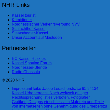
NHR Links
Kassel tourist
Krimidinner
Nordhessischer VerkehrsVerbund NVV
Schlachthof Kassel
Staatstheater-Kassel
Unser Account auf Mastodon
Partnerseiten
EC Kassel Huskies
Kassel Spotting Forum
Nordhessen-Blende
Radio Chassala
© 2020 NHR
Impressum
Heiko Jacob Leuscherstraße 95 34134
Kassel Urheberrecht: Nach weltweit gültiger
Rechtssprechung ist es verboten, Fotografien,
Grafiken, Designs,einschliesslich Malerein und Texte
von Internetseiten ohne Genehmigung des Urheberszu