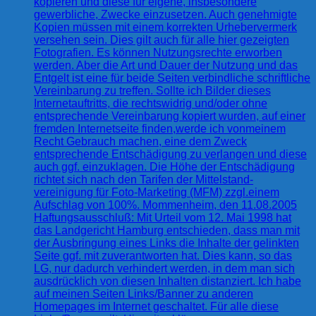
kopieren und diese für eigene, insbesondere
gewerbliche, Zwecke einzusetzen. Auch genehmigte
Kopien müssen mit einem korrekten Urhebervermerk
versehen sein. Dies gilt auch für alle hier gezeigten
Fotografien. Es können Nutzungsrechte erworben
werden. Aber die Art und Dauer der Nutzung und das
Entgelt ist eine für beide Seiten verbindliche schriftliche
Vereinbarung zu treffen. Sollte ich Bilder dieses
Internetauftritts, die rechtswidrig und/oder ohne
entsprechende Vereinbarung kopiert wurden, auf einer
fremden Internetseite finden,werde ich vonmeinem
Recht Gebrauch machen, eine dem Zweck
entsprechende Entschädigung zu verlangen und diese
auch ggf. einzuklagen. Die Höhe der Entschädigung
richtet sich nach den Tarifen der Mittelstand-
vereinigung für Foto-Marketing (MFM) zzgl.einem
Aufschlag von 100%. Mommenheim, den 11.08.2005
Haftungsausschluß: Mit Urteil vom 12. Mai 1998 hat
das Landgericht Hamburg entschieden, dass man mit
der Ausbringung eines Links die Inhalte der gelinkten
Seite ggf. mit zuverantworten hat. Dies kann, so das
LG, nur dadurch verhindert werden, in dem man sich
ausdrücklich von diesen Inhalten distanziert. Ich habe
auf meinen Seiten Links/Banner zu anderen
Homepages im Internet geschaltet. Für alle diese