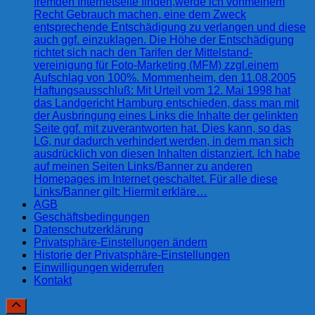
fremden Internetseite finden,werde ich vonmeinem
Recht Gebrauch machen, eine dem Zweck
entsprechende Entschädigung zu verlangen und diese
auch ggf. einzuklagen. Die Höhe der Entschädigung
richtet sich nach den Tarifen der Mittelstand-
vereinigung für Foto-Marketing (MFM) zzgl.einem
Aufschlag von 100%. Mommenheim, den 11.08.2005
Haftungsausschluß: Mit Urteil vom 12. Mai 1998 hat
das Landgericht Hamburg entschieden, dass man mit
der Ausbringung eines Links die Inhalte der gelinkten
Seite ggf. mit zuverantworten hat. Dies kann, so das
LG, nur dadurch verhindert werden, in dem man sich
ausdrücklich von diesen Inhalten distanziert. Ich habe
auf meinen Seiten Links/Banner zu anderen
Homepages im Internet geschaltet. Für alle diese
Links/Banner gilt: Hiermit erkläre…
AGB
Geschäftsbedingungen
Datenschutzerklärung
Privatsphäre-Einstellungen ändern
Historie der Privatsphäre-Einstellungen
Einwilligungen widerrufen
Kontakt