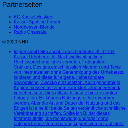
Partnerseiten
EC Kassel Huskies
Kassel Spotting Forum
Nordhessen-Blende
Radio Chassala
© 2020 NHR
Impressum
Heiko Jacob Leuscherstraße 95 34134
Kassel Urheberrecht: Nach weltweit gültiger
Rechtssprechung ist es verboten, Fotografien,
Grafiken, Designs,einschliesslich Malerein und Texte
von Internetseiten ohne Genehmigung des Urheberszu
kopieren und diese für eigene, insbesondere
gewerbliche, Zwecke einzusetzen. Auch genehmigte
Kopien müssen mit einem korrekten Urhebervermerk
versehen sein. Dies gilt auch für alle hier gezeigten
Fotografien. Es können Nutzungsrechte erworben
werden. Aber die Art und Dauer der Nutzung und das
Entgelt ist eine für beide Seiten verbindliche schriftliche
Vereinbarung zu treffen. Sollte ich Bilder dieses
Internetauftritts, die rechtswidrig und/oder ohne
entsprechende Vereinbarung kopiert wurden, auf einer