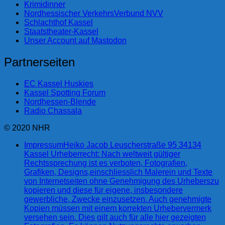
Krimidinner
Nordhessischer VerkehrsVerbund NVV
Schlachthof Kassel
Staatstheater-Kassel
Unser Account auf Mastodon
Partnerseiten
EC Kassel Huskies
Kassel Spotting Forum
Nordhessen-Blende
Radio Chassala
© 2020 NHR
Impressum
Heiko Jacob Leuscherstraße 95 34134
Kassel Urheberrecht: Nach weltweit gültiger
Rechtssprechung ist es verboten, Fotografien,
Grafiken, Designs,einschliesslich Malerein und Texte
von Internetseiten ohne Genehmigung des Urheberszu
kopieren und diese für eigene, insbesondere
gewerbliche, Zwecke einzusetzen. Auch genehmigte
Kopien müssen mit einem korrekten Urhebervermerk
versehen sein. Dies gilt auch für alle hier gezeigten