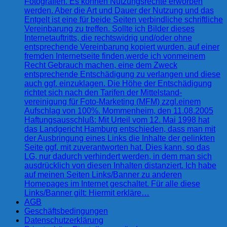
Fotografien. Es können Nutzungsrechte erworben
werden. Aber die Art und Dauer der Nutzung und das
Entgelt ist eine für beide Seiten verbindliche schriftliche
Vereinbarung zu treffen. Sollte ich Bilder dieses
Internetauftritts, die rechtswidrig und/oder ohne
entsprechende Vereinbarung kopiert wurden, auf einer
fremden Internetseite finden,werde ich vonmeinem
Recht Gebrauch machen, eine dem Zweck
entsprechende Entschädigung zu verlangen und diese
auch ggf. einzuklagen. Die Höhe der Entschädigung
richtet sich nach den Tarifen der Mittelstand-
vereinigung für Foto-Marketing (MFM) zzgl.einem
Aufschlag von 100%. Mommenheim, den 11.08.2005
Haftungsausschluß: Mit Urteil vom 12. Mai 1998 hat
das Landgericht Hamburg entschieden, dass man mit
der Ausbringung eines Links die Inhalte der gelinkten
Seite ggf. mit zuverantworten hat. Dies kann, so das
LG, nur dadurch verhindert werden, in dem man sich
ausdrücklich von diesen Inhalten distanziert. Ich habe
auf meinen Seiten Links/Banner zu anderen
Homepages im Internet geschaltet. Für alle diese
Links/Banner gilt: Hiermit erkläre…
AGB
Geschäftsbedingungen
Datenschutzerklärung