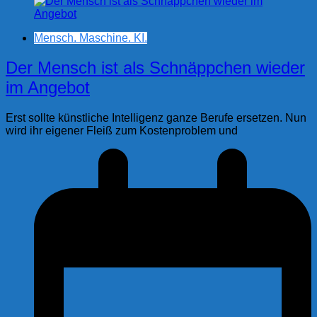
Mensch. Maschine. KI.
Der Mensch ist als Schnäppchen wieder
im Angebot
Erst sollte künstliche Intelligenz ganze Berufe ersetzen. Nun
wird ihr eigener Fleiß zum Kostenproblem und