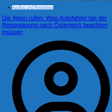
Ausflug und Reisetipps
Die Alpen rufen: Was Autofahrer bei der
Reiseplanung nach Österreich beachten
müssen