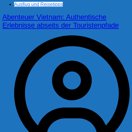
Ausflug und Reisetipps
Abenteuer Vietnam: Authentische
Erlebnisse abseits der Touristenpfade