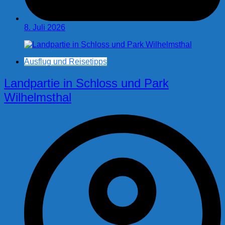
8. Juli 2026
Ausflug und Reisetipps
Landpartie in Schloss und Park
Wilhelmsthal