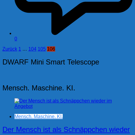
0
Seitennummerierung
Zurück
1
…
104
105
106
der
DWARF Mini Smart Telescope
Beiträge
Mensch. Maschine. KI.
Mensch. Maschine. KI.
Der Mensch ist als Schnäppchen wieder