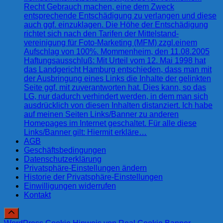
Recht Gebrauch machen, eine dem Zweck
entsprechende Entschädigung zu verlangen und diese
auch ggf. einzuklagen. Die Höhe der Entschädigung
richtet sich nach den Tarifen der Mittelstand-
vereinigung für Foto-Marketing (MFM) zzgl.einem
Aufschlag von 100%. Mommenheim, den 11.08.2005
Haftungsausschluß: Mit Urteil vom 12. Mai 1998 hat
das Landgericht Hamburg entschieden, dass man mit
der Ausbringung eines Links die Inhalte der gelinkten
Seite ggf. mit zuverantworten hat. Dies kann, so das
LG, nur dadurch verhindert werden, in dem man sich
ausdrücklich von diesen Inhalten distanziert. Ich habe
auf meinen Seiten Links/Banner zu anderen
Homepages im Internet geschaltet. Für alle diese
Links/Banner gilt: Hiermit erkläre…
AGB
Geschäftsbedingungen
Datenschutzerklärung
Privatsphäre-Einstellungen ändern
Historie der Privatsphäre-Einstellungen
Einwilligungen widerrufen
Kontakt