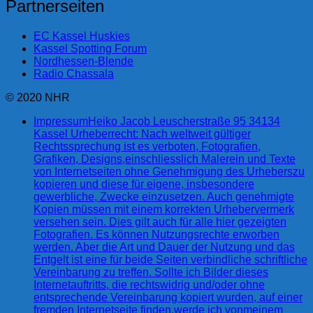
Partnerseiten
EC Kassel Huskies
Kassel Spotting Forum
Nordhessen-Blende
Radio Chassala
© 2020 NHR
Impressum
Heiko Jacob Leuscherstraße 95 34134
Kassel Urheberrecht: Nach weltweit gültiger
Rechtssprechung ist es verboten, Fotografien,
Grafiken, Designs,einschliesslich Malerein und Texte
von Internetseiten ohne Genehmigung des Urheberszu
kopieren und diese für eigene, insbesondere
gewerbliche, Zwecke einzusetzen. Auch genehmigte
Kopien müssen mit einem korrekten Urhebervermerk
versehen sein. Dies gilt auch für alle hier gezeigten
Fotografien. Es können Nutzungsrechte erworben
werden. Aber die Art und Dauer der Nutzung und das
Entgelt ist eine für beide Seiten verbindliche schriftliche
Vereinbarung zu treffen. Sollte ich Bilder dieses
Internetauftritts, die rechtswidrig und/oder ohne
entsprechende Vereinbarung kopiert wurden, auf einer
fremden Internetseite finden,werde ich vonmeinem