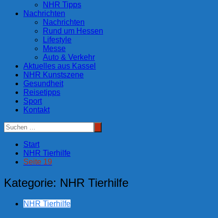
NHR Tipps
Nachrichten
Nachrichten
Rund um Hessen
Lifestyle
Messe
Auto & Verkehr
Aktuelles aus Kassel
NHR Kunstszene
Gesundheit
Reisetipps
Sport
Kontakt
Start
NHR Tierhilfe
Seite 19
Kategorie:
NHR Tierhilfe
NHR Tierhilfe