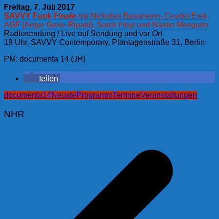
Freitag, 7. Juli 2017
SAVVY Funk Finale
mit Nicholas Bussmann, Cevdet Erek,
AGF (Antye Greie-Ripatti), Satch Hoyt und Nástio Mosquito
Radiosendung / Live auf Sendung und vor Ort
19 Uhr, SAVVY Contemporary, Plantagenstraße 31, Berlin
PM: documenta 14 (JH)
teilen
documenta14
Neuste
Programm
Termine
Veranstaltungen
NHR
Beitragsnavigation