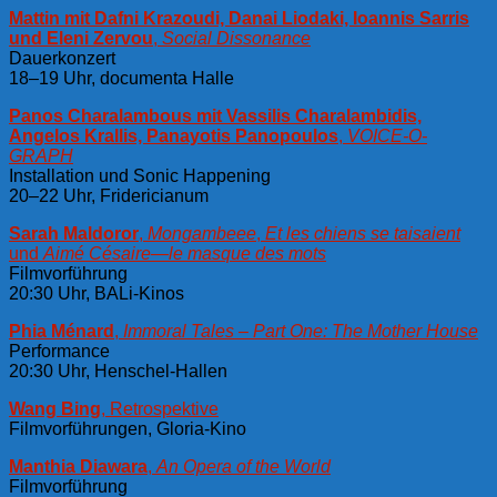
Mattin mit Dafni Krazoudi, Danai Liodaki, Ioannis Sarris
und Eleni Zervou
,
Social Dissonance
Dauerkonzert
18–19 Uhr, documenta Halle
Panos Charalambous mit Vassilis Charalambidis,
Angelos Krallis, Panayotis Panopoulos
,
VOICE-O-
GRAPH
Installation und Sonic Happening
20–22 Uhr, Fridericianum
Sarah Maldoror
,
Mongambeee
,
Et les chiens se taisaient
und
Aimé Césaire—le masque des mots
Filmvorführung
20:30 Uhr, BALi-Kinos
Phia Ménard
,
Immoral Tales – Part One: The Mother House
Performance
20:30 Uhr, Henschel-Hallen
Wang Bing
, Retrospektive
Filmvorführungen, Gloria-Kino
Manthia Diawara
,
An Opera of the World
Filmvorführung