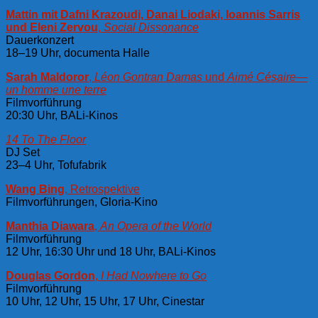
Mattin mit Dafni Krazoudi, Danai Liodaki, Ioannis Sarris
und Eleni Zervou
,
Social Dissonance
Dauerkonzert
18–19 Uhr, documenta Halle
Sarah Maldoror
,
Léon Gontran Damas
und
Aimé Césaire—
un homme une terre
Filmvorführung
20:30 Uhr, BALi-Kinos
14 To The Floor
DJ Set
23–4 Uhr, Tofufabrik
Wang Bing
, Retrospektive
Filmvorführungen, Gloria-Kino
Manthia Diawara
,
An Opera of the World
Filmvorführung
12 Uhr, 16:30 Uhr und 18 Uhr, BALi-Kinos
Douglas Gordon
,
I Had Nowhere to Go
Filmvorführung
10 Uhr, 12 Uhr, 15 Uhr, 17 Uhr, Cinestar