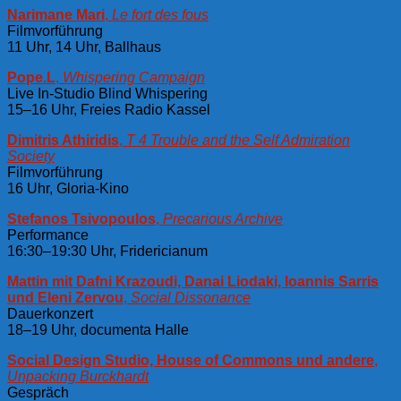
Narimane Mari
,
Le fort des fous
Filmvorführung
11 Uhr, 14 Uhr, Ballhaus
Pope.L
,
Whispering Campaign
Live In-Studio Blind Whispering
15–16 Uhr, Freies Radio Kassel
Dimitris Athiridis
,
T 4 Trouble and the Self Admiration
Society
Filmvorführung
16 Uhr, Gloria-Kino
Stefanos Tsivopoulos
,
Precarious Archive
Performance
16:30–19:30 Uhr, Fridericianum
Mattin mit Dafni Krazoudi, Danai Liodaki, Ioannis Sarris
und Eleni Zervou
,
Social Dissonance
Dauerkonzert
18–19 Uhr, documenta Halle
Social Design Studio, House of Commons und andere
,
Unpacking Burckhardt
Gespräch