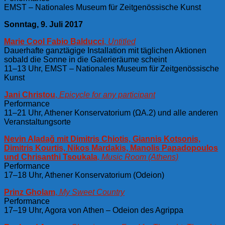
EMST – Nationales Museum für Zeitgenössische Kunst
Sonntag, 9. Juli 2017
Marie Cool Fabio Balducci
,
Untitled
Dauerhafte ganztägige Installation mit täglichen Aktionen
sobald die Sonne in die Galerieräume scheint
11–13 Uhr, EMST – Nationales Museum für Zeitgenössische
Kunst
Jani Christou
,
Epicycle for any participant
Performance
11–21 Uhr, Athener Konservatorium (ΩA.2) und alle anderen
Veranstaltungsorte
Nevin Aladağ mit Dimitris Chiotis, Giannis Kotsonis,
Dimitris Kourtis, Nikos Mardakis, Manolis Papadopoulos
und Chrisanthi Tsoukala
,
Music Room (Athens)
Performance
17–18 Uhr, Athener Konservatorium (Odeion)
Prinz Gholam
,
My Sweet Country​
Performance
17–19 Uhr, Agora von Athen – Odeion des Agrippa