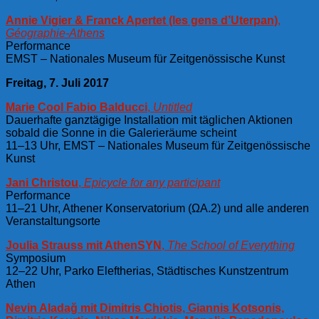
Annie Vigier & Franck Apertet (les gens d’Uterpan)
,
Géographie-Athens
Performance
EMST – Nationales Museum für Zeitgenössische Kunst
Freitag, 7. Juli 2017
Marie Cool Fabio Balducci
,
Untitled
Dauerhafte ganztägige Installation mit täglichen Aktionen
sobald die Sonne in die Galerieräume scheint
11–13 Uhr, EMST – Nationales Museum für Zeitgenössische
Kunst
Jani Christou
,
Epicycle for any participant
Performance
11–21 Uhr, Athener Konservatorium (ΩA.2) und alle anderen
Veranstaltungsorte
Joulia Strauss mit AthenSYN
,
The School of Everything
Symposium
12–22 Uhr, Parko Eleftherias, Städtisches Kunstzentrum
Athen
Nevin Aladağ mit Dimitris Chiotis, Giannis Kotsonis,