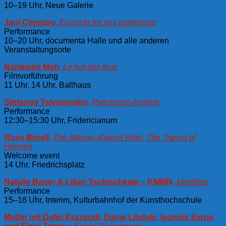
10–19 Uhr, Neue Galerie
Jani Christou
,
Epicycle for any participant
Performance
10–20 Uhr, documenta Halle und alle anderen
Veranstaltungsorte
Narimane Mari
,
Le fort des fous
Filmvorführung
11 Uhr, 14 Uhr, Ballhaus
Stefanos Tsivopoulos
,
Precarious Archive
Performance
12:30–15:30 Uhr, Fridericianum
Ross Birrell
,
The Athens–Kassel Ride: The Transit of
Hermes
Welcome event
14 Uhr, Friedrichsplatz
Natalie Bauer & Lilian Tschischkale – KMMN
,
Identities
Performance
15–18 Uhr, Interim, Kulturbahnhof der Kunsthochschule
Mattin mit Dafni Krazoudi, Danai Liodaki, Ioannis Sarris