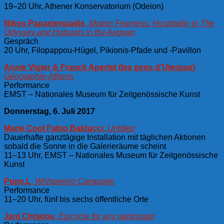
19–20 Uhr, Athener Konservatorium (Odeion)
Nikos Papastergiadis
,
Motion Fearness: Hospitality in The
Odyssey and Hotspots in the Aegean
Gespräch
20 Uhr, Filopappou-Hügel, Pikionis-Pfade und -Pavillon
Annie Vigier & Franck Apertet (les gens d’Uterpan)
,
Géographie-Athens
Performance
EMST – Nationales Museum für Zeitgenössische Kunst
Donnerstag, 6. Juli 2017
Marie Cool Fabio Balducci
,
Untitled
Dauerhafte ganztägige Installation mit täglichen Aktionen
sobald die Sonne in die Galerieräume scheint
11–13 Uhr, EMST – Nationales Museum für Zeitgenössische
Kunst
Pope.L
,
Whispering Campaign
Performance
11–20 Uhr, fünf bis sechs öffentliche Orte
Jani Christou
,
Epicycle for any participant