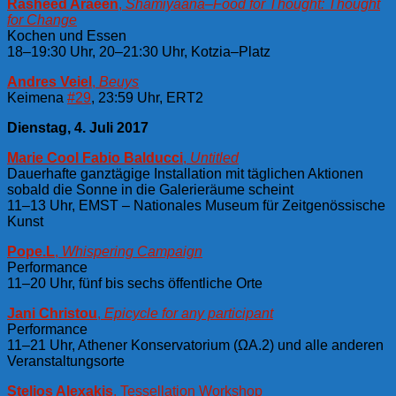
Rasheed Araeen
,
Shamiyaana–Food for Thought: Thought
for Change
Kochen und Essen
18–19:30 Uhr, 20–21:30 Uhr, Kotzia–Platz
Andres Veiel
,
Beuys
Keimena
#29
, 23:59 Uhr, ERT2
Dienstag, 4. Juli 2017
Marie Cool Fabio Balducci
,
Untitled
Dauerhafte ganztägige Installation mit täglichen Aktionen
sobald die Sonne in die Galerieräume scheint
11–13 Uhr, EMST – Nationales Museum für Zeitgenössische
Kunst
Pope.L
,
Whispering Campaign
Performance
11–20 Uhr, fünf bis sechs öffentliche Orte
Jani Christou
,
Epicycle for any participant
Performance
11–21 Uhr, Athener Konservatorium (ΩA.2) und alle anderen
Veranstaltungsorte
Stelios Alexakis
, Tessellation Workshop