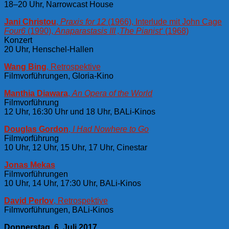
18–20 Uhr, Narrowcast House
Jani Christou
,
Praxis for 12
(1966), Interlude mit John Cage
Four6
(1990),
Anaparastasis III ‚The Pianist‘
(1968)
Konzert
20 Uhr, Henschel-Hallen
Wang Bing
, Retrospektive
Filmvorführungen, Gloria-Kino
Manthia Diawara
,
An Opera of the World
Filmvorführung
12 Uhr, 16:30 Uhr und 18 Uhr, BALi-Kinos
Douglas Gordon
,
I Had Nowhere to Go
Filmvorführung
10 Uhr, 12 Uhr, 15 Uhr, 17 Uhr, Cinestar
Jonas Mekas
Filmvorführungen
10 Uhr, 14 Uhr, 17:30 Uhr, BALi-Kinos
David Perlov
, Retrospektive
Filmvorführungen, BALi-Kinos
Donnerstag, 6. Juli 2017