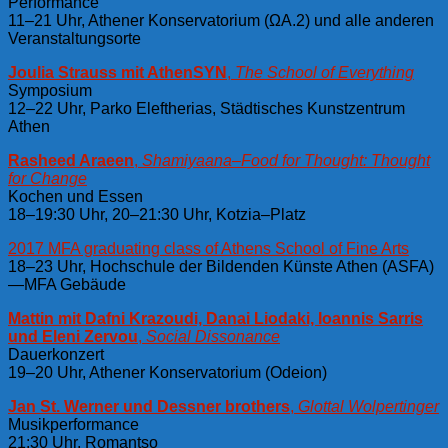
Performance
11–21 Uhr, Athener Konservatorium (ΩA.2) und alle anderen
Veranstaltungsorte
Joulia Strauss mit AthenSYN
,
The School of Everything
Symposium
12–22 Uhr, Parko Eleftherias, Städtisches Kunstzentrum
Athen
Rasheed Araeen
,
Shamiyaana–Food for Thought: Thought
for Change
Kochen und Essen
18–19:30 Uhr, 20–21:30 Uhr, Kotzia–Platz
2017 MFA graduating class of Athens School of Fine Arts
18–23 Uhr, Hochschule der Bildenden Künste Athen (ASFA)
—MFA Gebäude
Mattin mit Dafni Krazoudi, Danai Liodaki, Ioannis Sarris
und Eleni Zervou
,
Social Dissonance
Dauerkonzert
19–20 Uhr, Athener Konservatorium (Odeion)
Jan St. Werner und Dessner brothers
,
Glottal Wolpertinger
Musikperformance
21:30 Uhr, Romantso