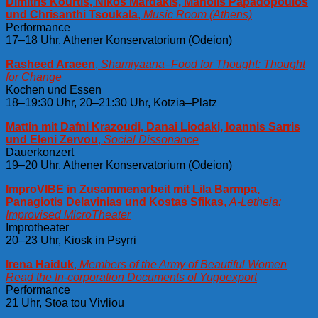
Dimitris Kourtis, Nikos Mardakis, Manolis Papadopoulos
und Chrisanthi Tsoukala
,
Music Room (Athens)
Performance
17–18 Uhr, Athener Konservatorium (Odeion)
Rasheed Araeen
,
Shamiyaana–Food for Thought: Thought
for Change
Kochen und Essen
18–19:30 Uhr, 20–21:30 Uhr, Kotzia–Platz
Mattin mit Dafni Krazoudi, Danai Liodaki, Ioannis Sarris
und Eleni Zervou
,
Social Dissonance
Dauerkonzert
19–20 Uhr, Athener Konservatorium (Odeion)
ImproVIBE in Zusammenarbeit mit Lila Barmpa,
Panagiotis Delavinias und Kostas Sfikas
,
A-Letheia:
Improvised MicroTheater
Improtheater
20–23 Uhr, Kiosk in Psyrri
Irena Haiduk
,
Members of the Army of Beautiful Women
Read the In-corporation Documents of Yugoexport
Performance
21 Uhr, Stoa tou Vivliou