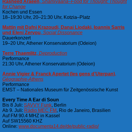
Rasheed Araeen
,
Shamiyaana–Food for Thought: Thought
for Change
Kochen und Essen
18–19:30 Uhr, 20–21:30 Uhr, Kotzia–Platz
Mattin mit Dafni Krazoudi, Danai Liodaki, Ioannis Sarris
und Eleni Zervou
,
Social Dissonance
Dauerkonzert
19–20 Uhr, Athener Konservatorium (Odeion)
Terre Thaemlitz
,
Deproduction
Performance
21:30 Uhr, Athener Konservatorium (Odeion)
Annie Vigier & Franck Apertet (les gens d’Uterpan)
,
Géographie-Athens
Performance
EMST – Nationales Museum für Zeitgenössische Kunst
Every Time A Ear di Soun
Bis 8 Juli:
SAVVY Funk
, Berlin
Ab 9. Juli:
Rádio MEC FM
, Rio de Janeiro, Brasilien
Auf FM 90.4 MHZ in Kassel
Auf SW15560 KHZ
Online:
www.documenta14.de/de/public-radio/