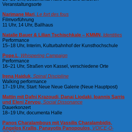
Veranstaltungsorte
Narimane Mari
,
Le fort des fous
Filmvorführung
11 Uhr, 14 Uhr, Ballhaus
Natalie Bauer & Lilian Tschischkale – KMMN
,
Identities
Performance
15–18 Uhr, Interim, Kulturbahnhof der Kunsthochschule
Pope.L
,
Whispering Campaign
Performance
16–21 Uhr, Straßen von Kassel, verschiedene Orte
Irena Haiduk
,
Spinal Discipline
Walking performance
17–19 Uhr, Start: Neue Neue Galerie (Neue Hauptpost)
Mattin mit Dafni Krazoudi, Danai Liodaki, Ioannis Sarris
und Eleni Zervou
,
Social Dissonance
Dauerkonzert
18–19 Uhr, documenta Halle
Panos Charalambous mit Vassilis Charalambidis,
Angelos Krallis, Panayotis Panopoulos
,
VOICE-O-