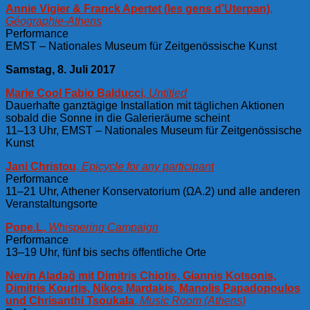
Annie Vigier & Franck Apertet (les gens d’Uterpan)
,
Géographie-Athens
Performance
EMST – Nationales Museum für Zeitgenössische Kunst
Samstag, 8. Juli 2017
Marie Cool Fabio Balducci
,
Untitled
Dauerhafte ganztägige Installation mit täglichen Aktionen
sobald die Sonne in die Galerieräume scheint
11–13 Uhr, EMST – Nationales Museum für Zeitgenössische
Kunst
Jani Christou
,
Epicycle for any participant
Performance
11–21 Uhr, Athener Konservatorium (ΩA.2) und alle anderen
Veranstaltungsorte
Pope.L
,
Whispering Campaign
Performance
13–19 Uhr, fünf bis sechs öffentliche Orte
Nevin Aladağ mit Dimitris Chiotis, Giannis Kotsonis,
Dimitris Kourtis, Nikos Mardakis, Manolis Papadopoulos
und Chrisanthi Tsoukala
,
Music Room (Athens)