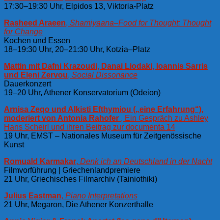
17:30–19:30 Uhr, Elpidos 13, Viktoria-Platz
Rasheed Araeen
,
Shamiyaana–Food for Thought: Thought
for Change
Kochen und Essen
18–19:30 Uhr, 20–21:30 Uhr, Kotzia–Platz
Mattin mit Dafni Krazoudi, Danai Liodaki, Ioannis Sarris
und Eleni Zervou
,
Social Dissonance
Dauerkonzert
19–20 Uhr, Athener Konservatorium (Odeion)
Arnisa Zeqo und Alkisti Efthymiou („eine Erfahrung“),
moderiert von Antonia Rahofer
, Ein Gespräch zu Ashley
Hans Scheirl und ihren Beitrag zur documenta 14
19 Uhr, EMST – Nationales Museum für Zeitgenössische
Kunst
Romuald Karmakar
,
Denk ich an Deutschland in der Nacht
Filmvorführung | Griechenlandpremiere
21 Uhr, Griechisches Filmarchiv (Tainiothiki)
Julius Eastman
,
Piano Interpretations
21 Uhr, Megaron, Die Athener Konzerthalle