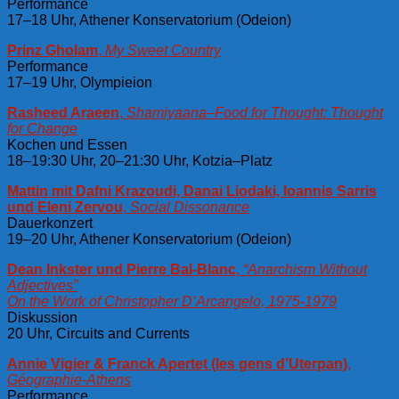
Performance
17–18 Uhr, Athener Konservatorium (Odeion)
Prinz Gholam
,
My Sweet Country​
Performance
17–19 Uhr, Olympieion
Rasheed Araeen
,
Shamiyaana–Food for Thought: Thought
for Change
Kochen und Essen
18–19:30 Uhr, 20–21:30 Uhr, Kotzia–Platz
Mattin mit Dafni Krazoudi, Danai Liodaki, Ioannis Sarris
und Eleni Zervou
,
Social Dissonance
Dauerkonzert
19–20 Uhr, Athener Konservatorium (Odeion)
Dean Inkster und Pierre Bal-Blanc
,
“Anarchism Without
Adjectives”
On the Work of Christopher D’Arcangelo, 1975-1979
Diskussion
20 Uhr, Circuits and Currents
Annie Vigier & Franck Apertet (les gens d’Uterpan)
,
Géographie-Athens
Performance