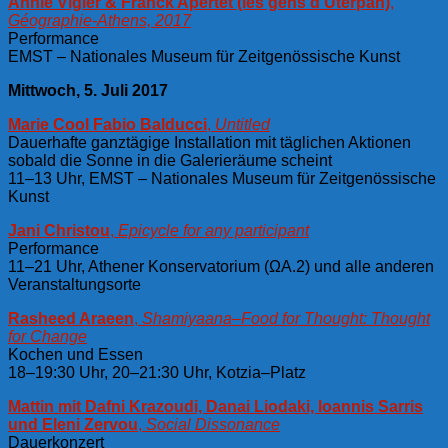
Annie Vigier & Franck Apertet (les gens d’Uterpan)
,
Géographie-Athens, 2017
Performance
EMST – Nationales Museum für Zeitgenössische Kunst
Mittwoch, 5. Juli 2017
Marie Cool Fabio Balducci
,
Untitled
Dauerhafte ganztägige Installation mit täglichen Aktionen
sobald die Sonne in die Galerieräume scheint
11–13 Uhr, EMST – Nationales Museum für Zeitgenössische
Kunst
Jani Christou
,
Epicycle for any participant
Performance
11–21 Uhr, Athener Konservatorium (ΩA.2) und alle anderen
Veranstaltungsorte
Rasheed Araeen
,
Shamiyaana–Food for Thought: Thought
for Change
Kochen und Essen
18–19:30 Uhr, 20–21:30 Uhr, Kotzia–Platz
Mattin mit Dafni Krazoudi, Danai Liodaki, Ioannis Sarris
und Eleni Zervou
,
Social Dissonance
Dauerkonzert