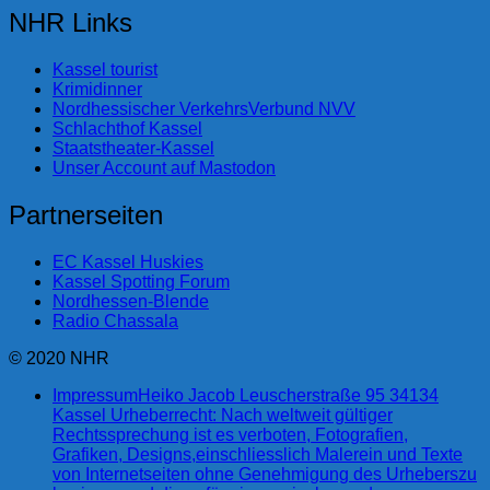
NHR Links
Kassel tourist
Krimidinner
Nordhessischer VerkehrsVerbund NVV
Schlachthof Kassel
Staatstheater-Kassel
Unser Account auf Mastodon
Partnerseiten
EC Kassel Huskies
Kassel Spotting Forum
Nordhessen-Blende
Radio Chassala
© 2020 NHR
Impressum
Heiko Jacob Leuscherstraße 95 34134
Kassel Urheberrecht: Nach weltweit gültiger
Rechtssprechung ist es verboten, Fotografien,
Grafiken, Designs,einschliesslich Malerein und Texte
von Internetseiten ohne Genehmigung des Urheberszu