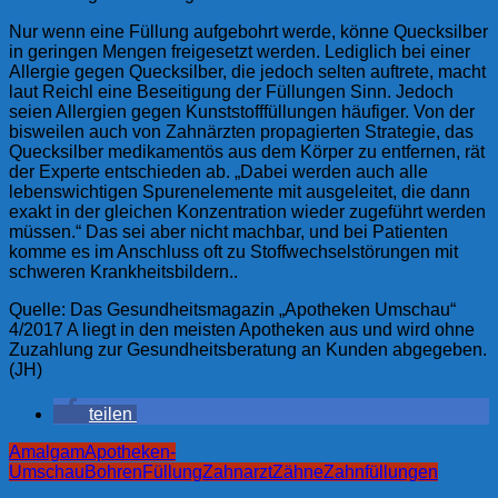
Nur wenn eine Füllung aufgebohrt werde, könne Quecksilber
in geringen Mengen freigesetzt werden. Lediglich bei einer
Allergie gegen Quecksilber, die jedoch selten auftrete, macht
laut Reichl eine Beseitigung der Füllungen Sinn. Jedoch
seien Allergien gegen Kunststofffüllungen häufiger. Von der
bisweilen auch von Zahnärzten propagierten Strategie, das
Quecksilber medikamentös aus dem Körper zu entfernen, rät
der Experte entschieden ab. „Dabei werden auch alle
lebenswichtigen Spurenelemente mit ausgeleitet, die dann
exakt in der gleichen Konzentration wieder zugeführt werden
müssen.“ Das sei aber nicht machbar, und bei Patienten
komme es im Anschluss oft zu Stoffwechselstörungen mit
schweren Krankheitsbildern..
Quelle: Das Gesundheitsmagazin „Apotheken Umschau“
4/2017 A liegt in den meisten Apotheken aus und wird ohne
Zuzahlung zur Gesundheitsberatung an Kunden abgegeben.
(JH)
teilen
Amalgam
Apotheken-
Umschau
Bohren
Füllung
Zahnarzt
Zähne
Zahnfüllungen