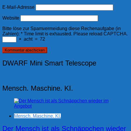
E-Mail-Adresse
Website
Bitte löse zur Spamvermeidung diese Rechenaufgabe (in
Zahlen):
*
Time limit is exhausted. Please reload CAPTCHA.
×
acht
=
72
DWARF Mini Smart Telescope
Mensch. Maschine. KI.
Mensch. Maschine. KI.
Der Mensch ist als Schnäppchen wieder