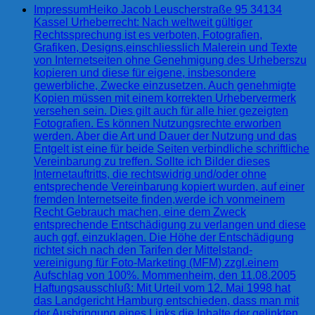
Impressum
Heiko Jacob Leuscherstraße 95 34134
Kassel Urheberrecht: Nach weltweit gültiger
Rechtssprechung ist es verboten, Fotografien,
Grafiken, Designs,einschliesslich Malerein und Texte
von Internetseiten ohne Genehmigung des Urheberszu
kopieren und diese für eigene, insbesondere
gewerbliche, Zwecke einzusetzen. Auch genehmigte
Kopien müssen mit einem korrekten Urhebervermerk
versehen sein. Dies gilt auch für alle hier gezeigten
Fotografien. Es können Nutzungsrechte erworben
werden. Aber die Art und Dauer der Nutzung und das
Entgelt ist eine für beide Seiten verbindliche schriftliche
Vereinbarung zu treffen. Sollte ich Bilder dieses
Internetauftritts, die rechtswidrig und/oder ohne
entsprechende Vereinbarung kopiert wurden, auf einer
fremden Internetseite finden,werde ich vonmeinem
Recht Gebrauch machen, eine dem Zweck
entsprechende Entschädigung zu verlangen und diese
auch ggf. einzuklagen. Die Höhe der Entschädigung
richtet sich nach den Tarifen der Mittelstand-
vereinigung für Foto-Marketing (MFM) zzgl.einem
Aufschlag von 100%. Mommenheim, den 11.08.2005
Haftungsausschluß: Mit Urteil vom 12. Mai 1998 hat
das Landgericht Hamburg entschieden, dass man mit
der Ausbringung eines Links die Inhalte der gelinkten