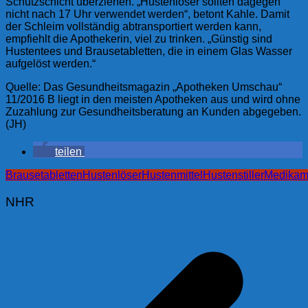
Schutzschicht überziehen. „Hustenlöser sollten dagegen
nicht nach 17 Uhr verwendet werden“, betont Kahle. Damit
der Schleim vollständig abtransportiert werden kann,
empfiehlt die Apothekerin, viel zu trinken. „Günstig sind
Hustentees und Brausetabletten, die in einem Glas Wasser
aufgelöst werden.“
Quelle: Das Gesundheitsmagazin „Apotheken Umschau“
11/2016 B liegt in den meisten Apotheken aus und wird ohne
Zuzahlung zur Gesundheitsberatung an Kunden abgegeben.
(JH)
teilen
Brausetabletten
Hustenlöser
Hustenmittel
Hustenstiller
Medikam
NHR
Beitragsnavigation