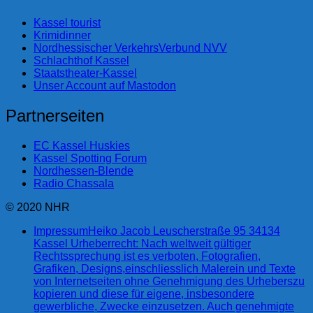
Kassel tourist
Krimidinner
Nordhessischer VerkehrsVerbund NVV
Schlachthof Kassel
Staatstheater-Kassel
Unser Account auf Mastodon
Partnerseiten
EC Kassel Huskies
Kassel Spotting Forum
Nordhessen-Blende
Radio Chassala
© 2020 NHR
Impressum
Heiko Jacob Leuscherstraße 95 34134
Kassel Urheberrecht: Nach weltweit gültiger
Rechtssprechung ist es verboten, Fotografien,
Grafiken, Designs,einschliesslich Malerein und Texte
von Internetseiten ohne Genehmigung des Urheberszu
kopieren und diese für eigene, insbesondere
gewerbliche, Zwecke einzusetzen. Auch genehmigte