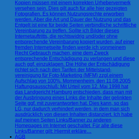
Kopien müssen mit einem korrekten Urhebervermerk
versehen sein. Dies gilt auch für alle hier gezeigten
Fotografien. Es können Nutzungsrechte erworben
werden. Aber die Art und Dauer der Nutzung und das
Entgelt ist eine für beide Seiten verbindliche schriftliche
Vereinbarung zu treffen. Sollte ich Bilder dieses
Internetauftritts, die rechtswidrig und/oder ohne
entsprechende Vereinbarung kopiert wurden, auf einer
fremden Internetseite finden,werde ich vonmeinem
Recht Gebrauch machen, eine dem Zweck
entsprechende Entschädigung zu verlangen und diese
auch ggf. einzuklagen. Die Höhe der Entschädigung
richtet sich nach den Tarifen der Mittelstand-
vereinigung für Foto-Marketing (MFM) zzgl.einem
Aufschlag von 100%. Mommenheim, den 11.08.2005
Haftungsausschluß: Mit Urteil vom 12. Mai 1998 hat
das Landgericht Hamburg entschieden, dass man mit
der Ausbringung eines Links die Inhalte der gelinkten
Seite ggf. mit zuverantworten hat. Dies kann, so das
LG, nur dadurch verhindert werden, in dem man sich
ausdrücklich von diesen Inhalten distanziert. Ich habe
auf meinen Seiten Links/Banner zu anderen
Homepages im Internet geschaltet. Für alle diese
Links/Banner gilt: Hiermit erkläre…
AGB