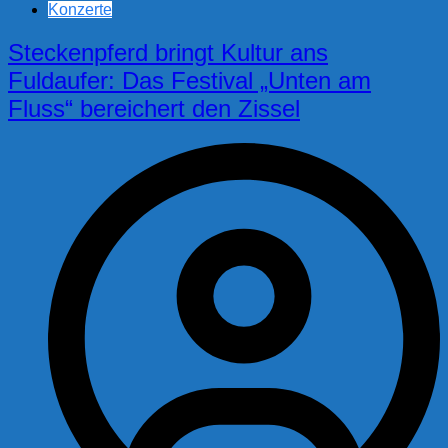
Konzerte
Steckenpferd bringt Kultur ans
Fuldaufer: Das Festival „Unten am
Fluss“ bereichert den Zissel