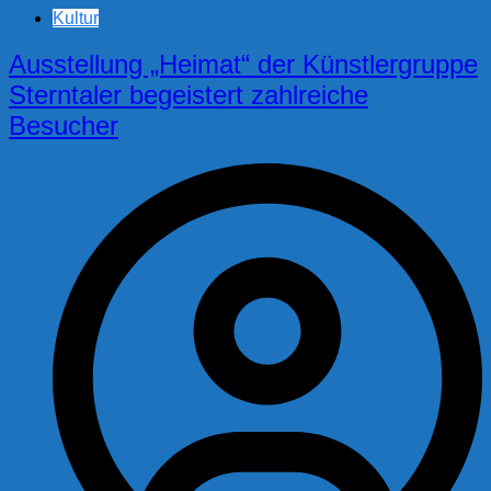
Kultur
Ausstellung „Heimat“ der Künstlergruppe
Sterntaler begeistert zahlreiche
Besucher