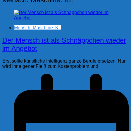
Mensch. Maschine. KI.
Der Mensch ist als Schnäppchen wieder
im Angebot
Erst sollte künstliche Intelligenz ganze Berufe ersetzen. Nun
wird ihr eigener Fleiß zum Kostenproblem und