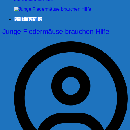
NHR Tierhilfe
Junge Fledermäuse brauchen Hilfe