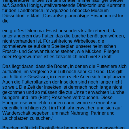
Temperaturen in den Wintermonaten immer häufiger wieder
auf. Sandra Honigs, stellvertretende Direktorin und Kuratorin
für den Landbereich im Aquazoo Löbbecke Museum
Düsseldorf, erklärt: „Das außerplanmäßige Erwachen ist für
die
ein großes Dilemma. Es ist besonders kräftezehrend, da
unter anderem das Futter, das die Lurche benötigen würden,
nicht vorhanden ist. Für zahlreiche Wirbellose, die
normalerweise auf dem Speiseplan unserer heimischen
Frosch- und Schwanzlurche stehen, wie Mücken, Fliegen
oder Regenwürmer, ist es tatsächlich noch viel zu kalt.
Das liegt daran, dass die Böden, in denen die Futtertiere sich
aufhalten, im Vergleich zur Luft noch sehr kalt sind. Das gilt
auch für die Gewässer, in denen viele Arten sich fortpflanzen.
Auch die Futterpflanzen der Insekten sind noch lange nicht
so weit. Die Zeit der Insekten ist demnach noch lange nicht
gekommen und so müssen die zur Unzeit erwachten Lurche
hungern und ihre (Fett-) Reserven verbrauchen. Diese
Energiereserven fehlen ihnen dann, wenn sie erneut zur
eigentlich richtigen Zeit im Frühjahr erwachen und sich auf
Wanderschaft begeben, um nach Nahrung, Partner und
Laichplätzen zu suchen.“
Brechen plötzlich Frostnächte herein, werden die erwachten