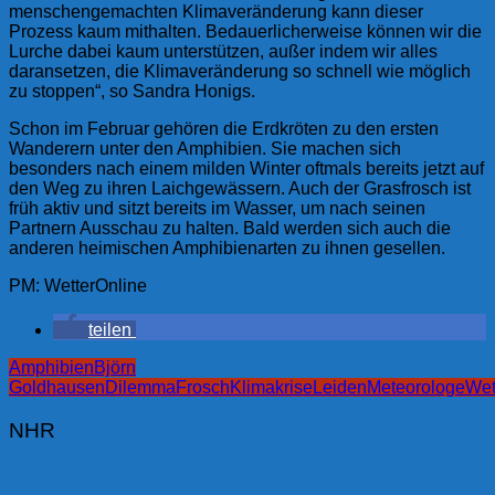
menschengemachten Klimaveränderung kann dieser
Prozess kaum mithalten. Bedauerlicherweise können wir die
Lurche dabei kaum unterstützen, außer indem wir alles
daransetzen, die Klimaveränderung so schnell wie möglich
zu stoppen“, so Sandra Honigs.
Schon im Februar gehören die Erdkröten zu den ersten
Wanderern unter den Amphibien. Sie machen sich
besonders nach einem milden Winter oftmals bereits jetzt auf
den Weg zu ihren Laichgewässern. Auch der Grasfrosch ist
früh aktiv und sitzt bereits im Wasser, um nach seinen
Partnern Ausschau zu halten. Bald werden sich auch die
anderen heimischen Amphibienarten zu ihnen gesellen.
PM: WetterOnline
teilen
Amphibien
Björn
Goldhausen
Dilemma
Frosch
Klimakrise
Leiden
Meteorologe
Wet
NHR
Beitragsnavigation