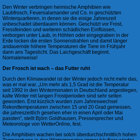
Den Winter verbringen heimische Amphibien wie
Laubfrosch, Feuersalamander und Co. in geschützten
Winterquartieren, in denen sie die eisige Jahreszeit
unbeschadet überdauern können. Geschützt vor Frost,
Fressfeinden und weiteren schädlichen Einflüssen,
verborgen unter Laub, in Höhlen oder eingegraben in der
Erde locken die ersten Sonnenstrahlen und damit länger
andauernde höhere Temperaturen die Tiere im Frühjahr
dann ans Tageslicht. Das Laichgeschäft beginnt.
Normalerweise!
Der Frosch ist wach – das Futter ruht
Durch den Klimawandel ist der Winter jedoch nicht mehr das,
was er mal war. „Um mehr als 1,5 Grad ist die Temperatur
seit 1992 in den Wintermonaten in Deutschland angestiegen,
kalte Winter mit langen Frostperioden sind sehr selten
geworden. Erst kürzlich wurden zum Jahreswechsel
Rekordtemperaturen zwischen 15 und 20 Grad gemessen,
die jahreszeitlich gesehen eher in einen April oder Mai
passten“, stellt Björn Goldhausen, Pressesprecher und
Meteorologe von WetterOnline, fest.
Die Amphibien wachen bei solch überdurchschnittlich hohen