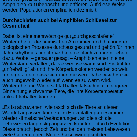
Amphibien kalt überrascht und erfrieren. Auf diese Weise
werden Populationen empfindlich dezimiert.
Durchschlafen auch bei Amphibien Schlüssel zur
Gesundheit
Dabei ist eine mehrwöchige gut „durchgeschlafene“
Winterruhe für die heimischen Amphibien und ihre inneren
biologischen Prozesse durchaus gesund und gehört für ihren
Jahresrhythmus und ihr Verhalten einfach zu ihrem Leben
dazu. Wobei – genauer gesagt – Amphibien eher in eine
Winterstarre verfallen, da sie wechselwarm sind. Sie kühlen
„unfreiwillig“ ab und ihre Körperfunktionen werden so weit
runtergefahren, dass sie ruhen müssen. Daher wachen sie
auch ungewollt wieder auf, wenn es zu warm wird.
Winterruhe und Winterschlaf halten tatsächlich im engeren
Sinne nur gleichwarme Tiere, die ihre Körpertemperatur
aufrechterhalten können.
„Es ist abzuwarten, wie rasch sich die Tiere an diesen
Wandel anpassen können. Im Erdzeitalter gab es immer
wieder klimatische Veränderungen, an die sich die
Lebewesen langfristig anpassen konnten – durch Evolution.
Diese braucht jedoch Zeit und bei den meisten Lebewesen
viele Generationen. Mit der Geschwindigkeit der