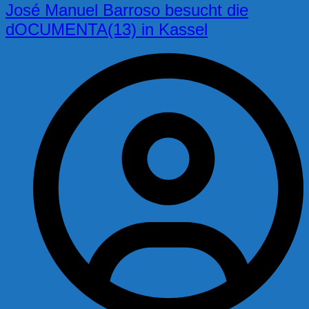
José Manuel Barroso besucht die
dOCUMENTA(13) in Kassel