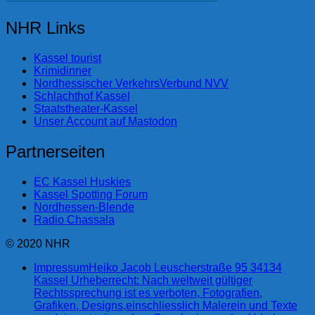
NHR Links
Kassel tourist
Krimidinner
Nordhessischer VerkehrsVerbund NVV
Schlachthof Kassel
Staatstheater-Kassel
Unser Account auf Mastodon
Partnerseiten
EC Kassel Huskies
Kassel Spotting Forum
Nordhessen-Blende
Radio Chassala
© 2020 NHR
Impressum
Heiko Jacob Leuscherstraße 95 34134
Kassel Urheberrecht: Nach weltweit gültiger
Rechtssprechung ist es verboten, Fotografien,
Grafiken, Designs,einschliesslich Malerein und Texte