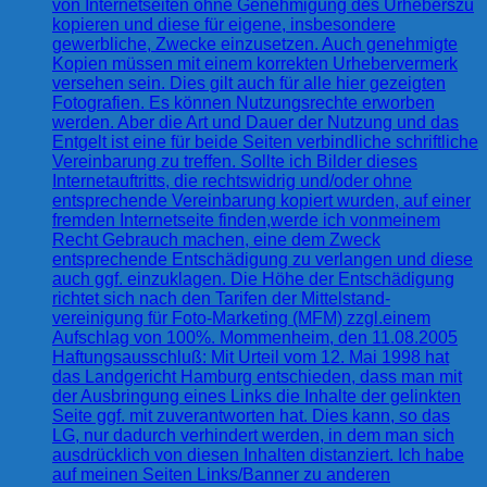
von Internetseiten ohne Genehmigung des Urheberszu
kopieren und diese für eigene, insbesondere
gewerbliche, Zwecke einzusetzen. Auch genehmigte
Kopien müssen mit einem korrekten Urhebervermerk
versehen sein. Dies gilt auch für alle hier gezeigten
Fotografien. Es können Nutzungsrechte erworben
werden. Aber die Art und Dauer der Nutzung und das
Entgelt ist eine für beide Seiten verbindliche schriftliche
Vereinbarung zu treffen. Sollte ich Bilder dieses
Internetauftritts, die rechtswidrig und/oder ohne
entsprechende Vereinbarung kopiert wurden, auf einer
fremden Internetseite finden,werde ich vonmeinem
Recht Gebrauch machen, eine dem Zweck
entsprechende Entschädigung zu verlangen und diese
auch ggf. einzuklagen. Die Höhe der Entschädigung
richtet sich nach den Tarifen der Mittelstand-
vereinigung für Foto-Marketing (MFM) zzgl.einem
Aufschlag von 100%. Mommenheim, den 11.08.2005
Haftungsausschluß: Mit Urteil vom 12. Mai 1998 hat
das Landgericht Hamburg entschieden, dass man mit
der Ausbringung eines Links die Inhalte der gelinkten
Seite ggf. mit zuverantworten hat. Dies kann, so das
LG, nur dadurch verhindert werden, in dem man sich
ausdrücklich von diesen Inhalten distanziert. Ich habe
auf meinen Seiten Links/Banner zu anderen