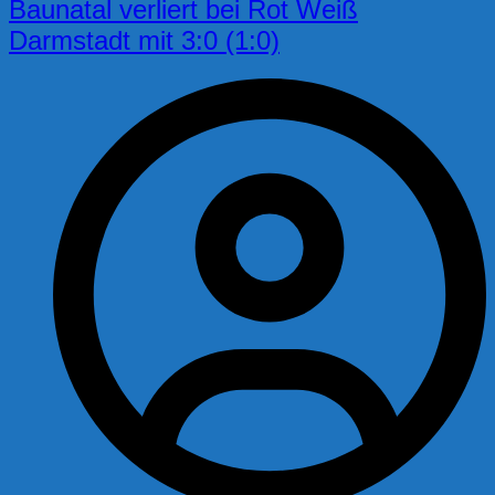
Baunatal verliert bei Rot Weiß
Darmstadt mit 3:0 (1:0)