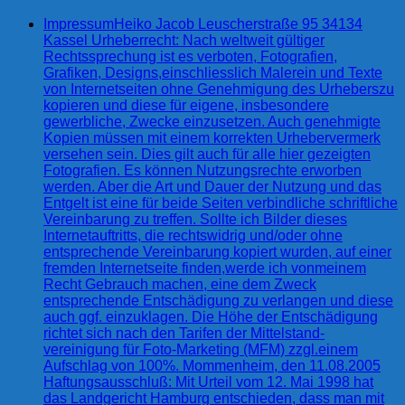
Impressum
Heiko Jacob Leuscherstraße 95 34134
Kassel Urheberrecht: Nach weltweit gültiger
Rechtssprechung ist es verboten, Fotografien,
Grafiken, Designs,einschliesslich Malerein und Texte
von Internetseiten ohne Genehmigung des Urheberszu
kopieren und diese für eigene, insbesondere
gewerbliche, Zwecke einzusetzen. Auch genehmigte
Kopien müssen mit einem korrekten Urhebervermerk
versehen sein. Dies gilt auch für alle hier gezeigten
Fotografien. Es können Nutzungsrechte erworben
werden. Aber die Art und Dauer der Nutzung und das
Entgelt ist eine für beide Seiten verbindliche schriftliche
Vereinbarung zu treffen. Sollte ich Bilder dieses
Internetauftritts, die rechtswidrig und/oder ohne
entsprechende Vereinbarung kopiert wurden, auf einer
fremden Internetseite finden,werde ich vonmeinem
Recht Gebrauch machen, eine dem Zweck
entsprechende Entschädigung zu verlangen und diese
auch ggf. einzuklagen. Die Höhe der Entschädigung
richtet sich nach den Tarifen der Mittelstand-
vereinigung für Foto-Marketing (MFM) zzgl.einem
Aufschlag von 100%. Mommenheim, den 11.08.2005
Haftungsausschluß: Mit Urteil vom 12. Mai 1998 hat
das Landgericht Hamburg entschieden, dass man mit