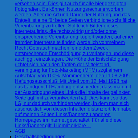
versehen sein. Dies gilt auch für alle hier gezeigten
Fotografien. Es können Nutzungsrechte erworben
werden. Aber die Art und Dauer der Nutzung und das
Entgelt ist eine für beide Seiten verbindliche schriftliche
Vereinbarung zu treffen. Sollte ich Bilder dieses
Internetauftritts, die rechtswidrig und/oder ohne
entsprechende Vereinbarung kopiert wurden, auf einer
fremden Internetseite finden,werde ich vonmeinem
Recht Gebrauch machen, eine dem Zweck
entsprechende Entschädigung zu verlangen und diese
auch ggf. einzuklagen. Die Höhe der Entschädigung
richtet sich nach den Tarifen der Mittelstand-
vereinigung für Foto-Marketing (MFM) zzgl.einem
Aufschlag von 100%. Mommenheim, den 11.08.2005
Haftungsausschluß: Mit Urteil vom 12. Mai 1998 hat
das Landgericht Hamburg entschieden, dass man mit
der Ausbringung eines Links die Inhalte der gelinkten
Seite ggf. mit zuverantworten hat. Dies kann, so das
LG, nur dadurch verhindert werden, in dem man sich
ausdrücklich von diesen Inhalten distanziert. Ich habe
auf meinen Seiten Links/Banner zu anderen
Homepages im Internet geschaltet. Für alle diese
Links/Banner gilt: Hiermit erkläre…
AGB
Geschäftsbedingungen