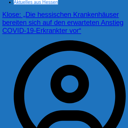
Aktuelles aus Hessen
Klose: „Die hessischen Krankenhäuser
bereiten sich auf den erwarteten Anstieg
COVID-19-Erkrankter vor“