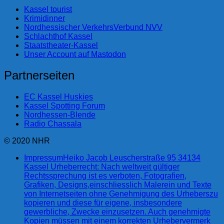
Kassel tourist
Krimidinner
Nordhessischer VerkehrsVerbund NVV
Schlachthof Kassel
Staatstheater-Kassel
Unser Account auf Mastodon
Partnerseiten
EC Kassel Huskies
Kassel Spotting Forum
Nordhessen-Blende
Radio Chassala
© 2020 NHR
Impressum
Heiko Jacob Leuscherstraße 95 34134
Kassel Urheberrecht: Nach weltweit gültiger
Rechtssprechung ist es verboten, Fotografien,
Grafiken, Designs,einschliesslich Malerein und Texte
von Internetseiten ohne Genehmigung des Urheberszu
kopieren und diese für eigene, insbesondere
gewerbliche, Zwecke einzusetzen. Auch genehmigte
Kopien müssen mit einem korrekten Urhebervermerk