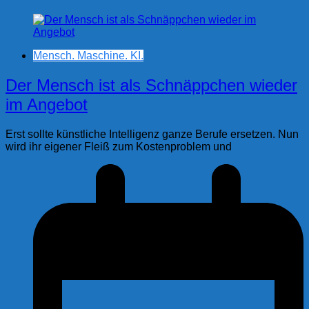
Mensch. Maschine. KI.
Der Mensch ist als Schnäppchen wieder
im Angebot
Erst sollte künstliche Intelligenz ganze Berufe ersetzen. Nun
wird ihr eigener Fleiß zum Kostenproblem und