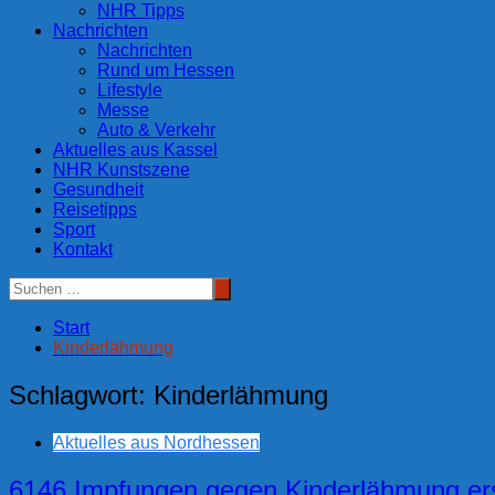
NHR Tipps
Nachrichten
Nachrichten
Rund um Hessen
Lifestyle
Messe
Auto & Verkehr
Aktuelles aus Kassel
NHR Kunstszene
Gesundheit
Reisetipps
Sport
Kontakt
Start
Kinderlähmung
Schlagwort:
Kinderlähmung
Aktuelles aus Nordhessen
6146 Impfungen gegen Kinderlähmung ersa