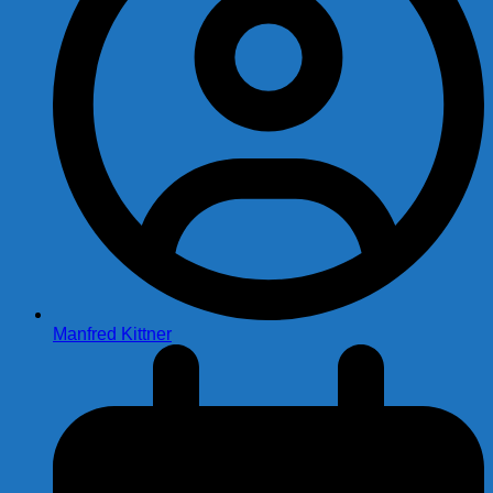
Manfred Kittner