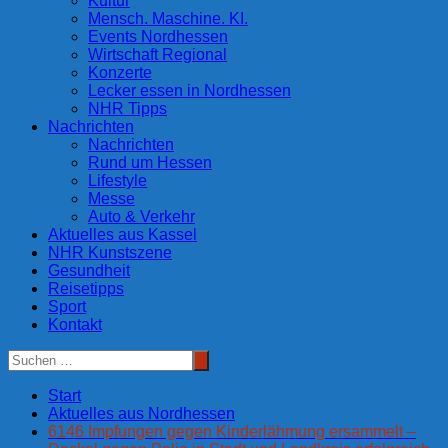
Kultur
Mensch. Maschine. KI.
Events Nordhessen
Wirtschaft Regional
Konzerte
Lecker essen in Nordhessen
NHR Tipps
Nachrichten
Nachrichten
Rund um Hessen
Lifestyle
Messe
Auto & Verkehr
Aktuelles aus Kassel
NHR Kunstszene
Gesundheit
Reisetipps
Sport
Kontakt
Start
Aktuelles aus Nordhessen
6146 Impfungen gegen Kinderlähmung ersammelt –