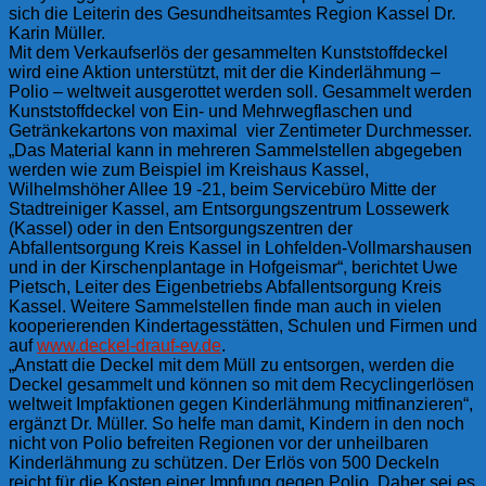
sich die Leiterin des Gesundheitsamtes Region Kassel Dr.
Karin Müller.
Mit dem Verkaufserlös der gesammelten Kunststoffdeckel
wird eine Aktion unterstützt, mit der die Kinderlähmung –
Polio – weltweit ausgerottet werden soll. Gesammelt werden
Kunststoffdeckel von Ein- und Mehrwegflaschen und
Getränkekartons von maximal vier Zentimeter Durchmesser.
„Das Material kann in mehreren Sammelstellen abgegeben
werden wie zum Beispiel im Kreishaus Kassel,
Wilhelmshöher Allee 19 -21, beim Servicebüro Mitte der
Stadtreiniger Kassel, am Entsorgungszentrum Lossewerk
(Kassel) oder in den Entsorgungszentren der
Abfallentsorgung Kreis Kassel in Lohfelden-Vollmarshausen
und in der Kirschenplantage in Hofgeismar“, berichtet Uwe
Pietsch, Leiter des Eigenbetriebs Abfallentsorgung Kreis
Kassel. Weitere Sammelstellen finde man auch in vielen
kooperierenden Kindertagesstätten, Schulen und Firmen und
auf
www.deckel-drauf-ev.de
.
„Anstatt die Deckel mit dem Müll zu entsorgen, werden die
Deckel gesammelt und können so mit dem Recyclingerlösen
weltweit Impfaktionen gegen Kinderlähmung mitfinanzieren“,
ergänzt Dr. Müller. So helfe man damit, Kindern in den noch
nicht von Polio befreiten Regionen vor der unheilbaren
Kinderlähmung zu schützen. Der Erlös von 500 Deckeln
reicht für die Kosten einer Impfung gegen Polio. Daher sei es