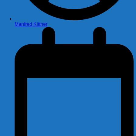
Manfred Kittner