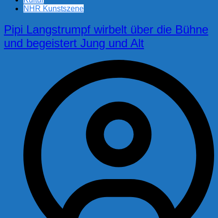
NHR Kunstszene
Pipi Langstrumpf wirbelt über die Bühne
und begeistert Jung und Alt