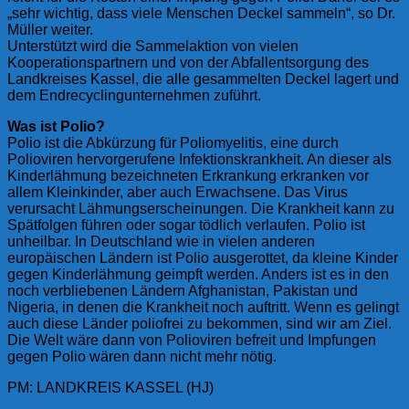
„sehr wichtig, dass viele Menschen Deckel sammeln“, so Dr.
Müller weiter.
Unterstützt wird die Sammelaktion von vielen
Kooperationspartnern und von der Abfallentsorgung des
Landkreises Kassel, die alle gesammelten Deckel lagert und
dem Endrecyclingunternehmen zuführt.
Was ist Polio?
Polio ist die Abkürzung für Poliomyelitis, eine durch
Polioviren hervorgerufene Infektionskrankheit. An dieser als
Kinderlähmung bezeichneten Erkrankung erkranken vor
allem Kleinkinder, aber auch Erwachsene. Das Virus
verursacht Lähmungserscheinungen. Die Krankheit kann zu
Spätfolgen führen oder sogar tödlich verlaufen. Polio ist
unheilbar. In Deutschland wie in vielen anderen
europäischen Ländern ist Polio ausgerottet, da kleine Kinder
gegen Kinderlähmung geimpft werden. Anders ist es in den
noch verbliebenen Ländern Afghanistan, Pakistan und
Nigeria, in denen die Krankheit noch auftritt. Wenn es gelingt
auch diese Länder poliofrei zu bekommen, sind wir am Ziel.
Die Welt wäre dann von Polioviren befreit und Impfungen
gegen Polio wären dann nicht mehr nötig.
PM: LANDKREIS KASSEL (HJ)