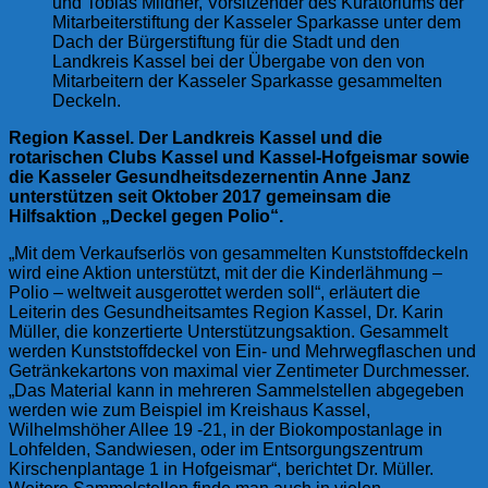
und Tobias Mildner, Vorsitzender des Kuratoriums der
Mitarbeiterstiftung der Kasseler Sparkasse unter dem
Dach der Bürgerstiftung für die Stadt und den
Landkreis Kassel bei der Übergabe von den von
Mitarbeitern der Kasseler Sparkasse gesammelten
Deckeln.
Region Kassel. Der Landkreis Kassel und die
rotarischen Clubs Kassel und Kassel-Hofgeismar sowie
die Kasseler Gesundheitsdezernentin Anne Janz
unterstützen seit Oktober 2017 gemeinsam die
Hilfsaktion „Deckel gegen Polio“.
„Mit dem Verkaufserlös von gesammelten Kunststoffdeckeln
wird eine Aktion unterstützt, mit der die Kinderlähmung –
Polio – weltweit ausgerottet werden soll“, erläutert die
Leiterin des Gesundheitsamtes Region Kassel, Dr. Karin
Müller, die konzertierte Unterstützungsaktion. Gesammelt
werden Kunststoffdeckel von Ein- und Mehrwegflaschen und
Getränkekartons von maximal vier Zentimeter Durchmesser.
„Das Material kann in mehreren Sammelstellen abgegeben
werden wie zum Beispiel im Kreishaus Kassel,
Wilhelmshöher Allee 19 -21, in der Biokompostanlage in
Lohfelden, Sandwiesen, oder im Entsorgungszentrum
Kirschenplantage 1 in Hofgeismar“, berichtet Dr. Müller.