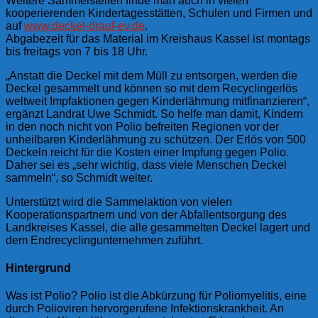
Weitere Sammelstellen finde man auch in vielen
kooperierenden Kindertagesstätten, Schulen und Firmen und
auf
www.deckel-drauf-ev.de
.
Abgabezeit für das Material im Kreishaus Kassel ist montags
bis freitags von 7 bis 18 Uhr.
„Anstatt die Deckel mit dem Müll zu entsorgen, werden die
Deckel gesammelt und können so mit dem Recyclingerlös
weltweit Impfaktionen gegen Kinderlähmung mitfinanzieren“,
ergänzt Landrat Uwe Schmidt. So helfe man damit, Kindern
in den noch nicht von Polio befreiten Regionen vor der
unheilbaren Kinderlähmung zu schützen. Der Erlös von 500
Deckeln reicht für die Kosten einer Impfung gegen Polio.
Daher sei es „sehr wichtig, dass viele Menschen Deckel
sammeln“, so Schmidt weiter.
Unterstützt wird die Sammelaktion von vielen
Kooperationspartnern und von der Abfallentsorgung des
Landkreises Kassel, die alle gesammelten Deckel lagert und
dem Endrecyclingunternehmen zuführt.
Hintergrund
Was ist Polio? Polio ist die Abkürzung für Poliomyelitis, eine
durch Polioviren hervorgerufene Infektionskrankheit. An