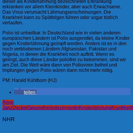
dieser als Kinderlähmung bezeichneten Erkrankung
erkranken vor allem Kleinkinder, aber auch Erwachsene.
Das Virus verursacht Lähmungserscheinungen. Die
Krankheit kann zu Spätfolgen führen oder sogar tödlich
verlaufen.
Polio ist unheilbar. In Deutschland wie in vielen anderen
europäischen Ländern ist Polio ausgerottet, da kleine Kinder
gegen Kinderlähmung geimpft werden. Anders ist es in den
noch verbliebenen Ländern Afghanistan, Pakistan und
Nigeria, in denen die Krankheit noch auftritt. Wenn es
gelingt, auch diese Länder poliofrei zu bekommen, sind wir
am Ziel. Die Welt wäre dann von Polioviren befreit und
Impfungen gegen Polio wären dann nicht mehr nötig.
PM: Harald Kühlborn (HJ)
teilen
Anne
Janz
Deckel
Gesundheitsdezernentin
Kinderlähmung
Krankheit
NHR
Beitragsnavigation