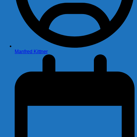
Manfred Kittner