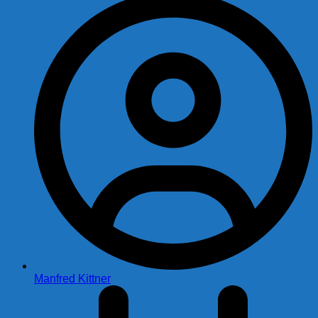
Manfred Kittner