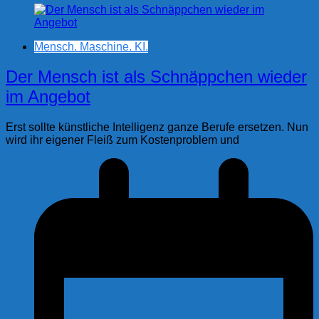
Mensch. Maschine. KI.
Der Mensch ist als Schnäppchen wieder
im Angebot
Erst sollte künstliche Intelligenz ganze Berufe ersetzen. Nun
wird ihr eigener Fleiß zum Kostenproblem und