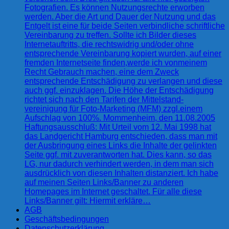
Fotografien. Es können Nutzungsrechte erworben
werden. Aber die Art und Dauer der Nutzung und das
Entgelt ist eine für beide Seiten verbindliche schriftliche
Vereinbarung zu treffen. Sollte ich Bilder dieses
Internetauftritts, die rechtswidrig und/oder ohne
entsprechende Vereinbarung kopiert wurden, auf einer
fremden Internetseite finden,werde ich vonmeinem
Recht Gebrauch machen, eine dem Zweck
entsprechende Entschädigung zu verlangen und diese
auch ggf. einzuklagen. Die Höhe der Entschädigung
richtet sich nach den Tarifen der Mittelstand-
vereinigung für Foto-Marketing (MFM) zzgl.einem
Aufschlag von 100%. Mommenheim, den 11.08.2005
Haftungsausschluß: Mit Urteil vom 12. Mai 1998 hat
das Landgericht Hamburg entschieden, dass man mit
der Ausbringung eines Links die Inhalte der gelinkten
Seite ggf. mit zuverantworten hat. Dies kann, so das
LG, nur dadurch verhindert werden, in dem man sich
ausdrücklich von diesen Inhalten distanziert. Ich habe
auf meinen Seiten Links/Banner zu anderen
Homepages im Internet geschaltet. Für alle diese
Links/Banner gilt: Hiermit erkläre…
AGB
Geschäftsbedingungen
Datenschutzerklärung