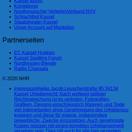
Kassel tourist
Krimidinner
Nordhessischer VerkehrsVerbund NVV
Schlachthof Kassel
Staatstheater-Kassel
Unser Account auf Mastodon
Partnerseiten
EC Kassel Huskies
Kassel Spotting Forum
Nordhessen-Blende
Radio Chassala
© 2020 NHR
Impressum
Heiko Jacob Leuscherstraße 95 34134
Kassel Urheberrecht: Nach weltweit gültiger
Rechtssprechung ist es verboten, Fotografien,
Grafiken, Designs,einschliesslich Malerein und Texte
von Internetseiten ohne Genehmigung des Urheberszu
kopieren und diese für eigene, insbesondere
gewerbliche, Zwecke einzusetzen. Auch genehmigte
Kopien müssen mit einem korrekten Urhebervermerk
versehen sein. Dies gilt auch für alle hier gezeigten