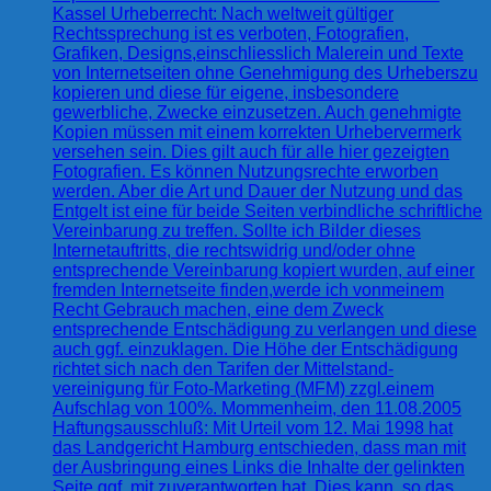
Kassel Urheberrecht: Nach weltweit gültiger
Rechtssprechung ist es verboten, Fotografien,
Grafiken, Designs,einschliesslich Malerein und Texte
von Internetseiten ohne Genehmigung des Urheberszu
kopieren und diese für eigene, insbesondere
gewerbliche, Zwecke einzusetzen. Auch genehmigte
Kopien müssen mit einem korrekten Urhebervermerk
versehen sein. Dies gilt auch für alle hier gezeigten
Fotografien. Es können Nutzungsrechte erworben
werden. Aber die Art und Dauer der Nutzung und das
Entgelt ist eine für beide Seiten verbindliche schriftliche
Vereinbarung zu treffen. Sollte ich Bilder dieses
Internetauftritts, die rechtswidrig und/oder ohne
entsprechende Vereinbarung kopiert wurden, auf einer
fremden Internetseite finden,werde ich vonmeinem
Recht Gebrauch machen, eine dem Zweck
entsprechende Entschädigung zu verlangen und diese
auch ggf. einzuklagen. Die Höhe der Entschädigung
richtet sich nach den Tarifen der Mittelstand-
vereinigung für Foto-Marketing (MFM) zzgl.einem
Aufschlag von 100%. Mommenheim, den 11.08.2005
Haftungsausschluß: Mit Urteil vom 12. Mai 1998 hat
das Landgericht Hamburg entschieden, dass man mit
der Ausbringung eines Links die Inhalte der gelinkten
Seite ggf. mit zuverantworten hat. Dies kann, so das