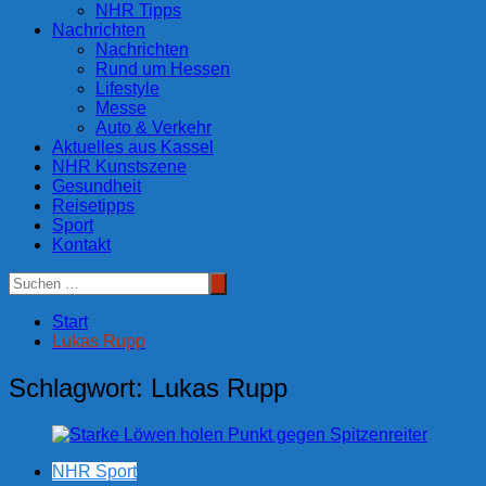
NHR Tipps
Nachrichten
Nachrichten
Rund um Hessen
Lifestyle
Messe
Auto & Verkehr
Aktuelles aus Kassel
NHR Kunstszene
Gesundheit
Reisetipps
Sport
Kontakt
Start
Lukas Rupp
Schlagwort:
Lukas Rupp
NHR Sport