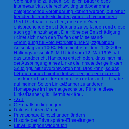
Vereinbarung zu treffen. Sollte ich Bilder dieses
Internetauftritts, die rechtswidrig und/oder ohne
entsprechende Vereinbarung kopiert wurden, auf einer
fremden Internetseite finden,werde ich vonmeinem
Recht Gebrauch machen, eine dem Zweck
entsprechende Entschädigung zu verlangen und diese
auch ggf. einzuklagen. Die Höhe der Entschädigung
richtet sich nach den Tarifen der Mittelstand-
vereinigung für Foto-Marketing (MFM) zzgl.einem
Aufschlag von 100%. Mommenheim, den 11.08.2005
Haftungsausschluß: Mit Urteil vom 12. Mai 1998 hat
das Landgericht Hamburg entschieden, dass man mit
der Ausbringung eines Links die Inhalte der gelinkten
Seite ggf. mit zuverantworten hat. Dies kann, so das
LG, nur dadurch verhindert werden, in dem man sich
ausdrücklich von diesen Inhalten distanziert. Ich habe
auf meinen Seiten Links/Banner zu anderen
Homepages im Internet geschaltet. Für alle diese
Links/Banner gilt: Hiermit erkläre…
AGB
Geschäftsbedingungen
Datenschutzerklärung
Privatsphäre-Einstellungen ändern
Historie der Privatsphäre-Einstellungen
Einwilligungen widerrufen