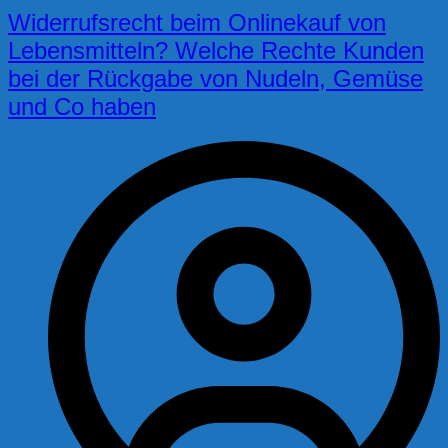
Widerrufsrecht beim Onlinekauf von
Lebensmitteln? Welche Rechte Kunden
bei der Rückgabe von Nudeln, Gemüse
und Co haben