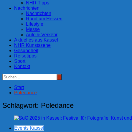
NHR Tipps
Nachrichten
Nachrichten
Rund um Hessen
Lifestyle
Messe
Auto & Verkehr
Aktuelles aus Kassel
NHR Kunstszene
Gesundheit
Reisetipps
Sport
Kontakt
Start
Poledance
Schlagwort:
Poledance
Events Kassel