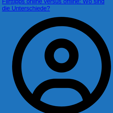
Flirttipps online versus offline: Wo sind
die Unterschiede?