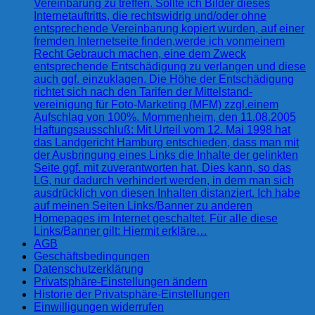
Vereinbarung zu treffen. Sollte ich Bilder dieses
Internetauftritts, die rechtswidrig und/oder ohne
entsprechende Vereinbarung kopiert wurden, auf einer
fremden Internetseite finden,werde ich vonmeinem
Recht Gebrauch machen, eine dem Zweck
entsprechende Entschädigung zu verlangen und diese
auch ggf. einzuklagen. Die Höhe der Entschädigung
richtet sich nach den Tarifen der Mittelstand-
vereinigung für Foto-Marketing (MFM) zzgl.einem
Aufschlag von 100%. Mommenheim, den 11.08.2005
Haftungsausschluß: Mit Urteil vom 12. Mai 1998 hat
das Landgericht Hamburg entschieden, dass man mit
der Ausbringung eines Links die Inhalte der gelinkten
Seite ggf. mit zuverantworten hat. Dies kann, so das
LG, nur dadurch verhindert werden, in dem man sich
ausdrücklich von diesen Inhalten distanziert. Ich habe
auf meinen Seiten Links/Banner zu anderen
Homepages im Internet geschaltet. Für alle diese
Links/Banner gilt: Hiermit erkläre…
AGB
Geschäftsbedingungen
Datenschutzerklärung
Privatsphäre-Einstellungen ändern
Historie der Privatsphäre-Einstellungen
Einwilligungen widerrufen