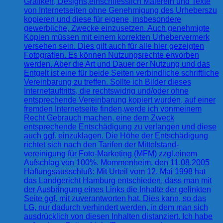
Grafiken, Designs,einschliesslich Malerein und Texte
von Internetseiten ohne Genehmigung des Urheberszu
kopieren und diese für eigene, insbesondere
gewerbliche, Zwecke einzusetzen. Auch genehmigte
Kopien müssen mit einem korrekten Urhebervermerk
versehen sein. Dies gilt auch für alle hier gezeigten
Fotografien. Es können Nutzungsrechte erworben
werden. Aber die Art und Dauer der Nutzung und das
Entgelt ist eine für beide Seiten verbindliche schriftliche
Vereinbarung zu treffen. Sollte ich Bilder dieses
Internetauftritts, die rechtswidrig und/oder ohne
entsprechende Vereinbarung kopiert wurden, auf einer
fremden Internetseite finden,werde ich vonmeinem
Recht Gebrauch machen, eine dem Zweck
entsprechende Entschädigung zu verlangen und diese
auch ggf. einzuklagen. Die Höhe der Entschädigung
richtet sich nach den Tarifen der Mittelstand-
vereinigung für Foto-Marketing (MFM) zzgl.einem
Aufschlag von 100%. Mommenheim, den 11.08.2005
Haftungsausschluß: Mit Urteil vom 12. Mai 1998 hat
das Landgericht Hamburg entschieden, dass man mit
der Ausbringung eines Links die Inhalte der gelinkten
Seite ggf. mit zuverantworten hat. Dies kann, so das
LG, nur dadurch verhindert werden, in dem man sich
ausdrücklich von diesen Inhalten distanziert. Ich habe