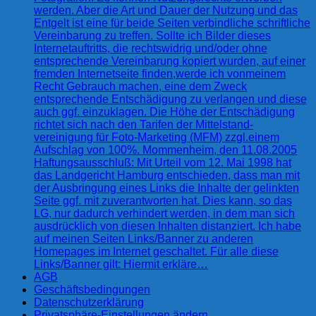
werden. Aber die Art und Dauer der Nutzung und das
Entgelt ist eine für beide Seiten verbindliche schriftliche
Vereinbarung zu treffen. Sollte ich Bilder dieses
Internetauftritts, die rechtswidrig und/oder ohne
entsprechende Vereinbarung kopiert wurden, auf einer
fremden Internetseite finden,werde ich vonmeinem
Recht Gebrauch machen, eine dem Zweck
entsprechende Entschädigung zu verlangen und diese
auch ggf. einzuklagen. Die Höhe der Entschädigung
richtet sich nach den Tarifen der Mittelstand-
vereinigung für Foto-Marketing (MFM) zzgl.einem
Aufschlag von 100%. Mommenheim, den 11.08.2005
Haftungsausschluß: Mit Urteil vom 12. Mai 1998 hat
das Landgericht Hamburg entschieden, dass man mit
der Ausbringung eines Links die Inhalte der gelinkten
Seite ggf. mit zuverantworten hat. Dies kann, so das
LG, nur dadurch verhindert werden, in dem man sich
ausdrücklich von diesen Inhalten distanziert. Ich habe
auf meinen Seiten Links/Banner zu anderen
Homepages im Internet geschaltet. Für alle diese
Links/Banner gilt: Hiermit erkläre…
AGB
Geschäftsbedingungen
Datenschutzerklärung
Privatsphäre-Einstellungen ändern