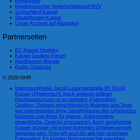
Krimidinner
Nordhessischer VerkehrsVerbund NVV
Schlachthof Kassel
Staatstheater-Kassel
Unser Account auf Mastodon
Partnerseiten
EC Kassel Huskies
Kassel Spotting Forum
Nordhessen-Blende
Radio Chassala
© 2020 NHR
Impressum
Heiko Jacob Leuscherstraße 95 34134
Kassel Urheberrecht: Nach weltweit gültiger
Rechtssprechung ist es verboten, Fotografien,
Grafiken, Designs,einschliesslich Malerein und Texte
von Internetseiten ohne Genehmigung des Urheberszu
kopieren und diese für eigene, insbesondere
gewerbliche, Zwecke einzusetzen. Auch genehmigte
Kopien müssen mit einem korrekten Urhebervermerk
versehen sein. Dies gilt auch für alle hier gezeigten
Fotografien. Es können Nutzungsrechte erworben