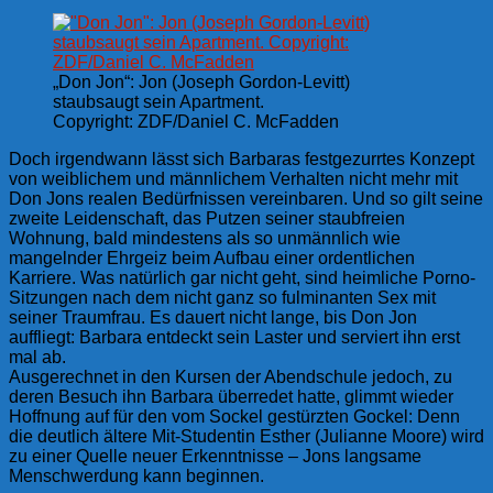
„Don Jon“: Jon (Joseph Gordon-Levitt)
staubsaugt sein Apartment.
Copyright: ZDF/Daniel C. McFadden
Doch irgendwann lässt sich Barbaras festgezurrtes Konzept
von weiblichem und männlichem Verhalten nicht mehr mit
Don Jons realen Bedürfnissen vereinbaren. Und so gilt seine
zweite Leidenschaft, das Putzen seiner staubfreien
Wohnung, bald mindestens als so unmännlich wie
mangelnder Ehrgeiz beim Aufbau einer ordentlichen
Karriere. Was natürlich gar nicht geht, sind heimliche Porno-
Sitzungen nach dem nicht ganz so fulminanten Sex mit
seiner Traumfrau. Es dauert nicht lange, bis Don Jon
auffliegt: Barbara entdeckt sein Laster und serviert ihn erst
mal ab.
Ausgerechnet in den Kursen der Abendschule jedoch, zu
deren Besuch ihn Barbara überredet hatte, glimmt wieder
Hoffnung auf für den vom Sockel gestürzten Gockel: Denn
die deutlich ältere Mit-Studentin Esther (Julianne Moore) wird
zu einer Quelle neuer Erkenntnisse – Jons langsame
Menschwerdung kann beginnen.