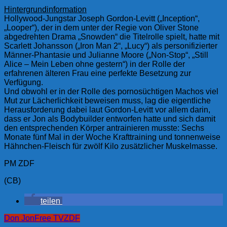
Hintergrundinformation
Hollywood-Jungstar Joseph Gordon-Levitt („Inception“,
„Looper“), der in dem unter der Regie von Oliver Stone
abgedrehten Drama „Snowden“ die Titelrolle spielt, hatte mit
Scarlett Johansson („Iron Man 2“, „Lucy“) als personifizierter
Männer-Phantasie und Julianne Moore („Non-Stop“, „Still
Alice – Mein Leben ohne gestern“) in der Rolle der
erfahrenen älteren Frau eine perfekte Besetzung zur
Verfügung.
Und obwohl er in der Rolle des pornosüchtigen Machos viel
Mut zur Lächerlichkeit beweisen muss, lag die eigentliche
Herausforderung dabei laut Gordon-Levitt vor allem darin,
dass er Jon als Bodybuilder entworfen hatte und sich damit
den entsprechenden Körper antrainieren musste: Sechs
Monate fünf Mal in der Woche Krafttraining und tonnenweise
Hähnchen-Fleisch für zwölf Kilo zusätzlicher Muskelmasse.
PM ZDF
(CB)
teilen
Don Jon
Free TV
ZDF