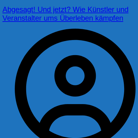
Abgesagt! Und jetzt? Wie Künstler und
Veranstalter ums Überleben kämpfen