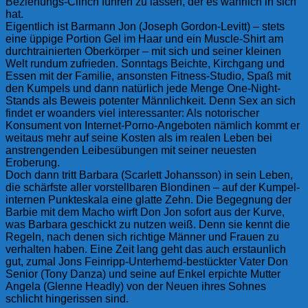
Beziehungs-Clinch führen zu lassen, der es wahrlich in sich
hat.
Eigentlich ist Barmann Jon (Joseph Gordon-Levitt) – stets
eine üppige Portion Gel im Haar und ein Muscle-Shirt am
durchtrainierten Oberkörper – mit sich und seiner kleinen
Welt rundum zufrieden. Sonntags Beichte, Kirchgang und
Essen mit der Familie, ansonsten Fitness-Studio, Spaß mit
den Kumpels und dann natürlich jede Menge One-Night-
Stands als Beweis potenter Männlichkeit. Denn Sex an sich
findet er woanders viel interessanter: Als notorischer
Konsument von Internet-Porno-Angeboten nämlich kommt er
weitaus mehr auf seine Kosten als im realen Leben bei
anstrengenden Leibesübungen mit seiner neuesten
Eroberung.
Doch dann tritt Barbara (Scarlett Johansson) in sein Leben,
die schärfste aller vorstellbaren Blondinen – auf der Kumpel-
internen Punkteskala eine glatte Zehn. Die Begegnung der
Barbie mit dem Macho wirft Don Jon sofort aus der Kurve,
was Barbara geschickt zu nutzen weiß. Denn sie kennt die
Regeln, nach denen sich richtige Männer und Frauen zu
verhalten haben. Eine Zeit lang geht das auch erstaunlich
gut, zumal Jons Feinripp-Unterhemd-bestückter Vater Don
Senior (Tony Danza) und seine auf Enkel erpichte Mutter
Angela (Glenne Headly) von der Neuen ihres Sohnes
schlicht hingerissen sind.