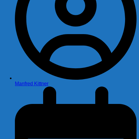
Manfred Kittner