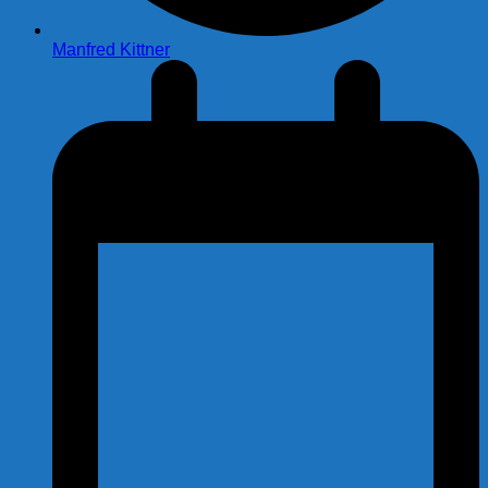
Manfred Kittner