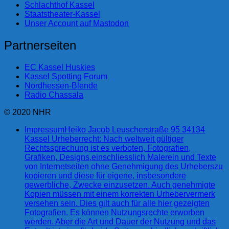
Schlachthof Kassel
Staatstheater-Kassel
Unser Account auf Mastodon
Partnerseiten
EC Kassel Huskies
Kassel Spotting Forum
Nordhessen-Blende
Radio Chassala
© 2020 NHR
Impressum
Heiko Jacob Leuscherstraße 95 34134
Kassel Urheberrecht: Nach weltweit gültiger
Rechtssprechung ist es verboten, Fotografien,
Grafiken, Designs,einschliesslich Malerein und Texte
von Internetseiten ohne Genehmigung des Urheberszu
kopieren und diese für eigene, insbesondere
gewerbliche, Zwecke einzusetzen. Auch genehmigte
Kopien müssen mit einem korrekten Urhebervermerk
versehen sein. Dies gilt auch für alle hier gezeigten
Fotografien. Es können Nutzungsrechte erworben
werden. Aber die Art und Dauer der Nutzung und das