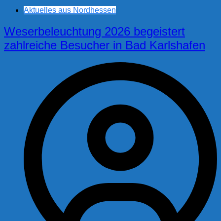
Aktuelles aus Nordhessen
Weserbeleuchtung 2026 begeistert
zahlreiche Besucher in Bad Karlshafen