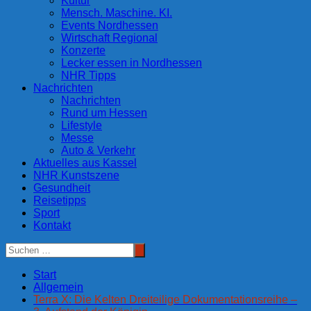
Kultur
Mensch. Maschine. KI.
Events Nordhessen
Wirtschaft Regional
Konzerte
Lecker essen in Nordhessen
NHR Tipps
Nachrichten
Nachrichten
Rund um Hessen
Lifestyle
Messe
Auto & Verkehr
Aktuelles aus Kassel
NHR Kunstszene
Gesundheit
Reisetipps
Sport
Kontakt
Start
Allgemein
Terra X: Die Kelten Dreiteilige Dokumentationsreihe –