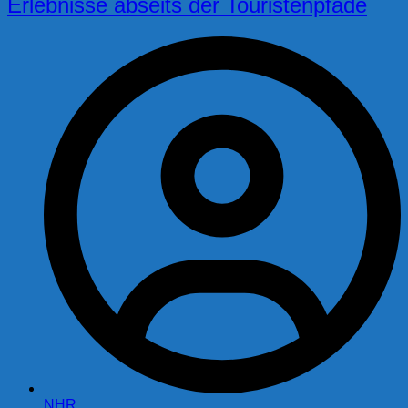
Erlebnisse abseits der Touristenpfade
NHR