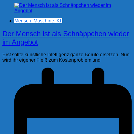
Mensch. Maschine. KI.
Der Mensch ist als Schnäppchen wieder
im Angebot
Erst sollte künstliche Intelligenz ganze Berufe ersetzen. Nun
wird ihr eigener Fleiß zum Kostenproblem und