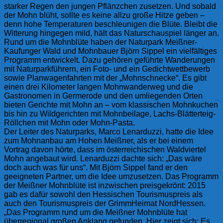
starker Regen den jungen Pflänzchen zusetzen. Und sobald
der Mohn blüht, sollte es keine allzu große Hitze geben –
denn hohe Temperaturen beschleunigen die Blüte. Bleibt die
Witterung hingegen mild, hält das Naturschauspiel länger an.
Rund um die Mohnblüte haben der Naturpark Meißner-
Kaufunger Wald und Mohnbauer Björn Sippel ein vielfältiges
Programm entwickelt. Dazu gehören geführte Wanderungen
mit Naturparkführern, ein Foto- und ein Gedichtwettbewerb
sowie Planwagenfahrten mit der „Mohnschnecke“. Es gibt
einen drei Kilometer langen Mohnwanderweg und die
Gastronomen in Germerode und den umliegenden Orten
bieten Gerichte mit Mohn an – vom klassischen Mohnkuchen
bis hin zu Wildgerichten mit Mohnbeilage, Lachs-Blätterteig-
Röllchen mit Mohn oder Mohn-Pasta.
Der Leiter des Naturparks, Marco Lenarduzzi, hatte die Idee
zum Mohnanbau am Hohen Meißner, als er bei einem
Vortrag davon hörte, dass im österreichischen Waldviertel
Mohn angebaut wird. Lenarduzzi dachte sich: „Das wäre
doch auch was für uns“. Mit Björn Sippel fand er den
geeigneten Partner, um die Idee umzusetzen. Das Programm
der Meißner Mohnblüte ist inzwischen preisgekrönt: 2015
gab es dafür sowohl den Hessischen Tourismuspreis als
auch den Tourismuspreis der GrimmHeimat NordHessen.
„Das Programm rund um die Meißner Mohnblüte hat
überregional großen Anklang gefunden. Hier zeigt sich: Es