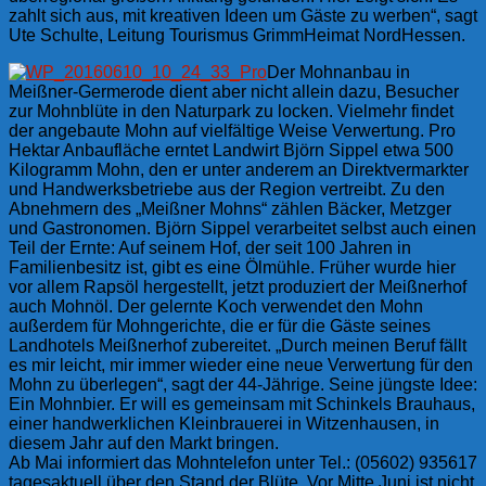
zahlt sich aus, mit kreativen Ideen um Gäste zu werben“, sagt
Ute Schulte, Leitung Tourismus GrimmHeimat NordHessen.
Der Mohnanbau in
Meißner-Germerode dient aber nicht allein dazu, Besucher
zur Mohnblüte in den Naturpark zu locken. Vielmehr findet
der angebaute Mohn auf vielfältige Weise Verwertung. Pro
Hektar Anbaufläche erntet Landwirt Björn Sippel etwa 500
Kilogramm Mohn, den er unter anderem an Direktvermarkter
und Handwerksbetriebe aus der Region vertreibt. Zu den
Abnehmern des „Meißner Mohns“ zählen Bäcker, Metzger
und Gastronomen. Björn Sippel verarbeitet selbst auch einen
Teil der Ernte: Auf seinem Hof, der seit 100 Jahren in
Familienbesitz ist, gibt es eine Ölmühle. Früher wurde hier
vor allem Rapsöl hergestellt, jetzt produziert der Meißnerhof
auch Mohnöl. Der gelernte Koch verwendet den Mohn
außerdem für Mohngerichte, die er für die Gäste seines
Landhotels Meißnerhof zubereitet. „Durch meinen Beruf fällt
es mir leicht, mir immer wieder eine neue Verwertung für den
Mohn zu überlegen“, sagt der 44-Jährige. Seine jüngste Idee:
Ein Mohnbier. Er will es gemeinsam mit Schinkels Brauhaus,
einer handwerklichen Kleinbrauerei in Witzenhausen, in
diesem Jahr auf den Markt bringen.
Ab Mai informiert das Mohntelefon unter Tel.: (05602) 935617
tagesaktuell über den Stand der Blüte. Vor Mitte Juni ist nicht