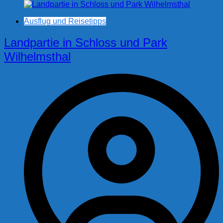
Ausflug und Reisetipps
Landpartie in Schloss und Park
Wilhelmsthal