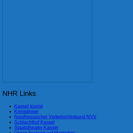
NHR Links
Kassel tourist
Krimidinner
Nordhessischer VerkehrsVerbund NVV
Schlachthof Kassel
Staatstheater-Kassel
Unser Account auf Mastodon