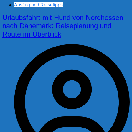
Ausflug und Reisetipps
Urlaubsfahrt mit Hund von Nordhessen
nach Dänemark: Reiseplanung und
Route im Überblick