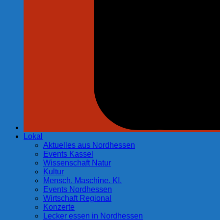
Lokal
Aktuelles aus Nordhessen
Events Kassel
Wissenschaft Natur
Kultur
Mensch. Maschine. KI.
Events Nordhessen
Wirtschaft Regional
Konzerte
Lecker essen in Nordhessen