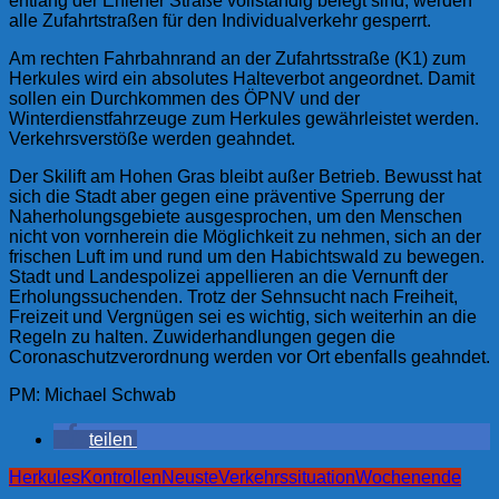
entlang der Ehlener Straße vollständig belegt sind, werden
alle Zufahrtstraßen für den Individualverkehr gesperrt.
Am rechten Fahrbahnrand an der Zufahrtsstraße (K1) zum
Herkules wird ein absolutes Halteverbot angeordnet. Damit
sollen ein Durchkommen des ÖPNV und der
Winterdienstfahrzeuge zum Herkules gewährleistet werden.
Verkehrsverstöße werden geahndet.
Der Skilift am Hohen Gras bleibt außer Betrieb. Bewusst hat
sich die Stadt aber gegen eine präventive Sperrung der
Naherholungsgebiete ausgesprochen, um den Menschen
nicht von vornherein die Möglichkeit zu nehmen, sich an der
frischen Luft im und rund um den Habichtswald zu bewegen.
Stadt und Landespolizei appellieren an die Vernunft der
Erholungssuchenden. Trotz der Sehnsucht nach Freiheit,
Freizeit und Vergnügen sei es wichtig, sich weiterhin an die
Regeln zu halten. Zuwiderhandlungen gegen die
Coronaschutzverordnung werden vor Ort ebenfalls geahndet.
PM: Michael Schwab
teilen
Herkules
Kontrollen
Neuste
Verkehrssituation
Wochenende