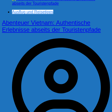
Ausflug und Reisetipps
Abenteuer Vietnam: Authentische
Erlebnisse abseits der Touristenpfade