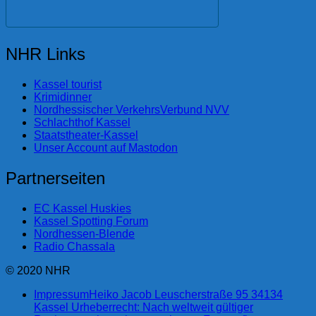
NHR Links
Kassel tourist
Krimidinner
Nordhessischer VerkehrsVerbund NVV
Schlachthof Kassel
Staatstheater-Kassel
Unser Account auf Mastodon
Partnerseiten
EC Kassel Huskies
Kassel Spotting Forum
Nordhessen-Blende
Radio Chassala
© 2020 NHR
Impressum
Heiko Jacob Leuscherstraße 95 34134
Kassel Urheberrecht: Nach weltweit gültiger