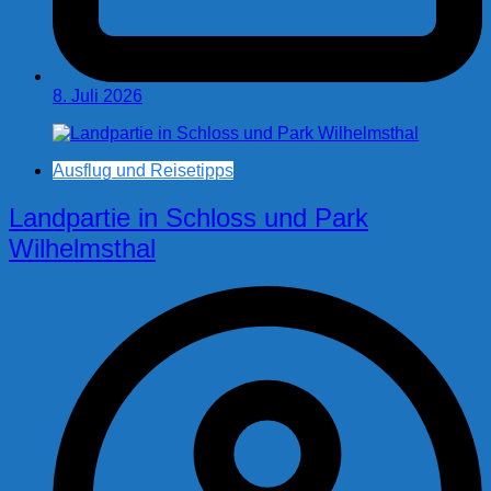
8. Juli 2026
Ausflug und Reisetipps
Landpartie in Schloss und Park
Wilhelmsthal