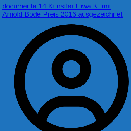
documenta 14 Künstler Hiwa K. mit
Arnold-Bode-Preis 2016 ausgezeichnet