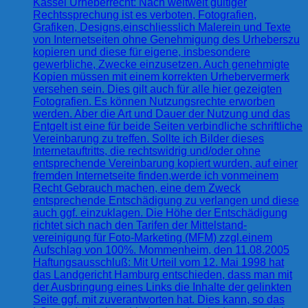
Kassel Urheberrecht: Nach weltweit gültiger
Rechtssprechung ist es verboten, Fotografien,
Grafiken, Designs,einschliesslich Malerein und Texte
von Internetseiten ohne Genehmigung des Urheberszu
kopieren und diese für eigene, insbesondere
gewerbliche, Zwecke einzusetzen. Auch genehmigte
Kopien müssen mit einem korrekten Urhebervermerk
versehen sein. Dies gilt auch für alle hier gezeigten
Fotografien. Es können Nutzungsrechte erworben
werden. Aber die Art und Dauer der Nutzung und das
Entgelt ist eine für beide Seiten verbindliche schriftliche
Vereinbarung zu treffen. Sollte ich Bilder dieses
Internetauftritts, die rechtswidrig und/oder ohne
entsprechende Vereinbarung kopiert wurden, auf einer
fremden Internetseite finden,werde ich vonmeinem
Recht Gebrauch machen, eine dem Zweck
entsprechende Entschädigung zu verlangen und diese
auch ggf. einzuklagen. Die Höhe der Entschädigung
richtet sich nach den Tarifen der Mittelstand-
vereinigung für Foto-Marketing (MFM) zzgl.einem
Aufschlag von 100%. Mommenheim, den 11.08.2005
Haftungsausschluß: Mit Urteil vom 12. Mai 1998 hat
das Landgericht Hamburg entschieden, dass man mit
der Ausbringung eines Links die Inhalte der gelinkten
Seite ggf. mit zuverantworten hat. Dies kann, so das